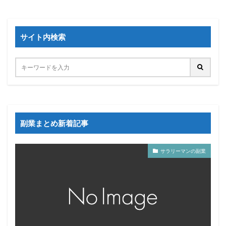
サイト内検索
副業まとめ新着記事
サラリーマンの副業