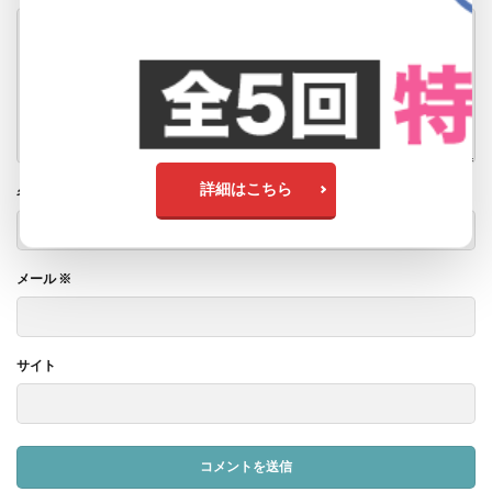
詳細はこちら
名前
※
メール
※
サイト