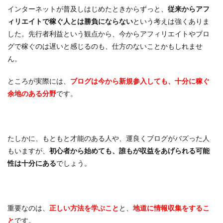
インターネットが普及しはじめたときからずっと、
従来からアフ
アフェリエイトブログ テーマ
アフィリエイト 初心者
ィリエイトで稼ぐ人とは勝負にならない
という考えは強くありま
アフェリエイトテーマ
アフェリエイト コツ
した。先行者利益という観点から、今からアフィリエイトやブロ
アフィリエイト初心者
アフィリエイトブログ
グで稼ぐのは遅いと感じるのも、仕方のないことかもしれませ
アフィリエイト 閲覧数
アフィリエイト 詐欺
ん。
アフィリエイト 稼げる分野
アフィリエイト 稼げる
ところが実際には、
ブログは今から新規参入しても、十分
に稼ぐ
アフィリエイト 稼ぐ
アフィリエイト 無理
余地のある分野
です。
アフィリエイト 構成
アフィリエイト 掲示板
アフィリエイト 成功
アフィリエイト 初心者 教材
アフィリエイト 内容の決め方
アフィリエイト コツ
たしかに、もともと才能のある人や、運良くブログがバズった人
アフィリエイト 作り方
アフィリエイト 仕組み
もいますが、
初心者から始めても、誰もが収益をあげられる可能
アフィリエイト ホームページ 作り方
性は十分にある
でしょう。
アフィリエイト ホームページ
アフィリエイト ブログ 成功
アフィリエイト ブログ 収入
重要なのは、
正しい方法を学ぶこと
と、
地道に情報収集をするこ
アフィリエイト ブログ 作り方
と
です。