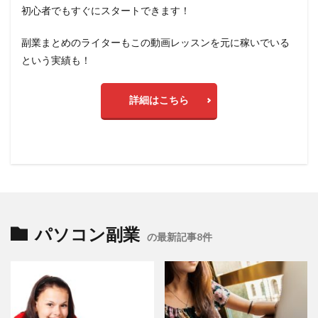
初心者でもすぐにスタートできます！
副業まとめのライターもこの動画レッスンを元に稼いでいる
という実績も！
詳細はこちら
パソコン副業
の最新記事8件