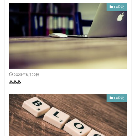
FX投資
2025年8月22日
あああ
FX投資