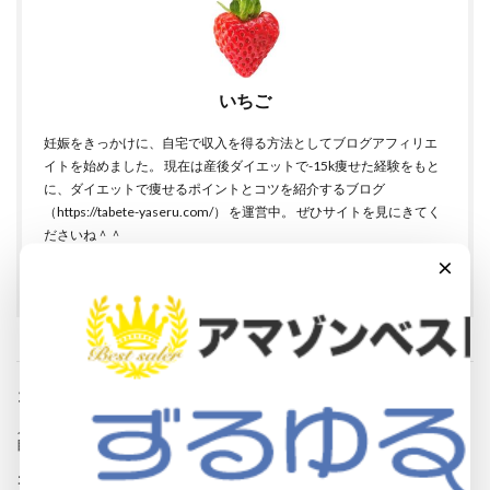
いちご
妊娠をきっかけに、自宅で収入を得る方法としてブログアフィリエ
イトを始めました。 現在は産後ダイエットで-15k痩せた経験をもと
に、ダイエットで痩せるポイントとコツを紹介するブログ
（https://tabete-yaseru.com/） を運営中。 ぜひサイトを見にきてく
ださいね＾＾
×
コメントを書く
メールアドレスが公開されることはありません。
※
が付いている欄は必須項
目です
コメント
※