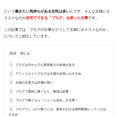
ブログ、稼ぐ、仕組み、アフィリエイト、副業、主婦、初心
という
働きたい気持ちがある女性は多い
んです。そんな主婦にオ
者、会社員
ススメなのが
在宅でできる「ブログ」を使った仕事
です。
主婦 在宅 仕事
主婦 副業 安全
主婦 ブログ 副業
主婦 ブログ
主婦 稼ぐ ブログ
この記事では「ブログの仕事がどうして主婦にオススメなのか」
主婦 ブログ 稼ぐ
主婦 ブログ 収入
レンタル掲示板
についてご紹介しています。
メール 稼ぐ
メルマガアフィリエイト
メルマガ アフィリエイト
ブログ稼ぐ仕組み
目次
ブログ初心者
ブログアフィリエイト
1
ブログは今からでも新規参入の余地がある
ジャンル選び、簡単
アンテナサイト
2
アフィリエイトブログは主婦や女性におすすめ
amazon アフィリエイト 審査
アフィリエイト スマホ
アフィリエイト 2ch
アフィリエイト 記事が書けない
3
主婦の文章力は評価が高い
アフィリエイト 記事 内容
4
ブログで真剣に稼ぐなら、勉強は必要
アフィリエイト 記事 テンプレート
アフィリエイト 記事
5
ブログで稼ぐなら「ジャンル決め」が大事！
アフィリエイト 稼ぐ コツ
アフィリエイト 始め方
6
ブログでしっかり稼ぐには、基本がわかる無料動画レッスンがお
アフィリエイト ホームページ ブログ
すすめ