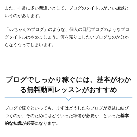
また、非常に多い間違いとして、ブログのタイトルがいい加減と
いうのがあります。
「
○○
ちゃんのブログ」のような、個人の日記ブログのようなブロ
グタイトルはやめましょう。何を売りにしたいブログなのか分か
らなくなってしまいます。
ブログでしっかり稼ぐには、基本がわか
る無料動画レッスンがおすすめ
ブログで稼ぐといっても、まずはどうしたらブログが収益に結び
つくのか、そのためにはどういった準備が必要か、といった
基本
的な知識が必要
になります。