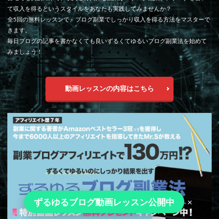
て収入を得るというスタイルをあなたも実践してみませんか？
全5回の無料レッスンで、ブログ副業でしっかり収入を得る方法をマスターで
きます。
毎日ブログの記事を書かなくても良いずるくてゆるいブログ副業法を始めて
みましょう！
動画レッスンの内容はこちら
ずるゆるブログ動画レッスン公開中
×