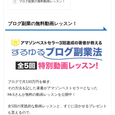
1
ブログ副業の無料動画レッスン！
ブログ副業の無料動画レッスン！
ブログで月130万円を稼ぎ、
その方法を記した著書がアマゾンベストセラーとなった
Mr.Sさんが無料の動画レッスンを公開中！
全5回の実践的な動画レッスンと、すぐに活かせるプレゼント
も貰えるので、