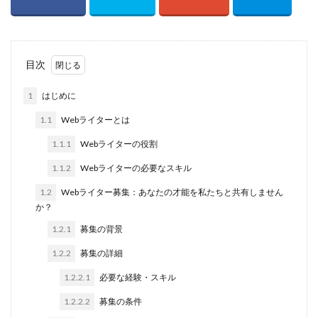
ダイエット ブログ アフィリエイト
ダイエット アフィリエイトブログ
ダイエット アフィリエイト ブログ
目次
ダイエット アフィリエイト
1
はじめに
ソーシャルレンディング 怪しい
スマホ 稼ぎ
1.1
Webライターとは
スマホ アフィリエイト
スマホ ブログ 稼ぐ
ブログ 金儲け
1.1.1
Webライターの役割
ブログ、稼ぐ、ジャンル
サラリーマン ブログ 副業
1.1.2
Webライターの必要なスキル
今からアフィリエイトで稼げる
稼げるおススメ分野
1.2
Webライター募集：あなたの才能を私たちと共有しません
か？
稼げる
無料 ブログ
掲示板 アフィリエイト
専業 主婦 ブログ 収入
1.2.1
募集の背景
在宅 副業 男性
在宅 パソコン 仕事
副業を始めたい
1.2.2
募集の詳細
副業 簡単 スマホ
副業 在宅 スマホ
副業 在宅
1.2.2.1
必要な経験・スキル
副業 スマホ
副業
初心者
1.2.2.2
募集の条件
主婦 小遣い稼ぎ ブログ