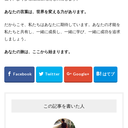
あなたの言葉は、世界を変える力があります。
だからこそ、私たちはあなたに期待しています。あなたの才能を
私たちと共有し、一緒に成長し、一緒に学び、一緒に成功を追求
しましょう。
あなたの旅は、ここから始まります。
この記事を書いた人