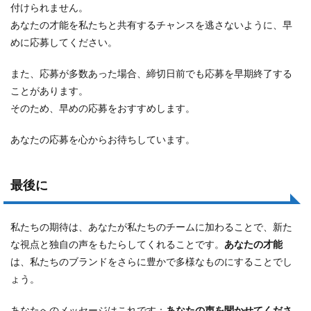
付けられません。
あなたの才能を私たちと共有するチャンスを逃さないように、早
めに応募してください。
また、応募が多数あった場合、締切日前でも応募を早期終了する
ことがあります。
そのため、早めの応募をおすすめします。
あなたの応募を心からお待ちしています。
最後に
私たちの期待は、あなたが私たちのチームに加わることで、新た
な視点と独自の声をもたらしてくれることです。
あなたの才能
は、私たちのブランドをさらに豊かで多様なものにすることでし
ょう。
あなたへのメッセージはこれです：
あなたの声を聞かせてくださ