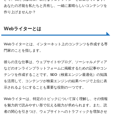
アフェリエイトブログ テーマ
アフィリエイト 初心者
あなたの才能を私たちと共有し、一緒に素晴らしいコンテンツを
作り上げませんか？
アフェリエイトテーマ
アフェリエイト コツ
アフィリエイト初心者
アフィリエイトブログ
Webライターとは
アフィリエイト 閲覧数
アフィリエイト 詐欺
アフィリエイト 稼げる分野
アフィリエイト 稼げる
アフィリエイト 稼ぐ
アフィリエイト 無理
Webライターとは、インターネット上のコンテンツを作成する専
門家のことを指します。
アフィリエイト 構成
アフィリエイト 掲示板
アフィリエイト 成功
アフィリエイト 初心者 教材
彼らの主な仕事は、ウェブサイトやブログ、ソーシャルメディア
アフィリエイト 内容の決め方
アフィリエイト コツ
などのオンラインプラットフォームに掲載するための記事やコン
アフィリエイト 作り方
アフィリエイト 仕組み
テンツを作成することです。
SEO
（検索エンジン最適化）の知識
を活用して、コンテンツが検索エンジンの結果ページで上位に表
アフィリエイト ホームページ 作り方
示されるようにすることも重要な役割の一つです。
アフィリエイト ホームページ
アフィリエイト ブログ 成功
Webライターは、特定のトピックについて深く理解し、その情報
アフィリエイト ブログ 収入
を魅力的で読みやすい形で伝える能力が求められます。また、読
者の関心を引きつけ、ウェブサイトへのトラフィックを増加させ
アフィリエイト ブログ 作り方