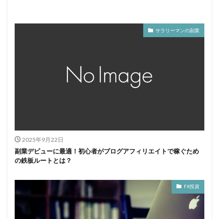
サラリーマンの副業
2025年9月22日
副業デビューに最適！初心者がブログアフィリエイトで稼ぐため
の鉄板ルートとは？
FX投資