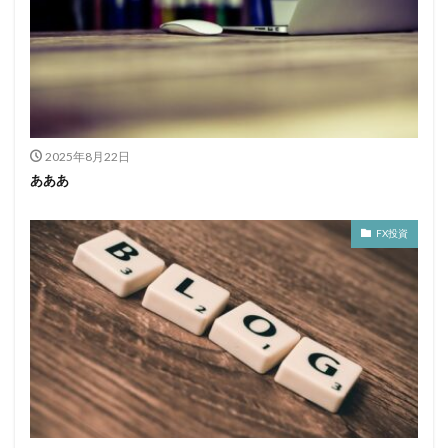
2025年8月22日
あああ
FX投資