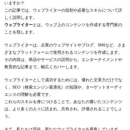
いますか？
アフィリエイト ホームページ
この記事では、ウェブライターの役割や必要なスキルについて詳
アフィリエイト ブログ サイト
アフィリエイト ブログ
しく説明します。
アフィリエイト バナー 貼り方
ウェブライター
とは、ウェブ上のコンテンツを作成する専門家の
アフィリエイト バナー 位置
アフィリエイト バナー
ことを指します。
アフィリエイト サイト
アフィリエイト やめとけ
ウェブライターは、企業のウェブサイトやブログ、SNSなど、さま
アフィリエイト やり方 スマホ
アフィリエイト やり方
ざまなプラットフォームで使用されるコンテンツを作成します。
アフィリエイト
WEBライター
その内容は、商品やサービスの説明から、エンターテイメントや
fxアフェリエイト 儲かる
fxアフィリエイト
教育的な記事まで、幅広くカバーします。
FX 手数料 無料
fx アフィリエイト
fx
ウェブライターとして成功するためには、優れた文章力だけでな
amazon アフィリエイト 始め方
く、SEO（検索エンジン最適化）の知識や、ターゲットオーディ
amazon アフィリエイト やり方
エンスの理解も必要です。
amazon アフィリエイト
これらのスキルを身につけることで、あなたの書いたコンテンツ
は、より多くの人々に読まれ、共有され、評価されることでしょ
amazon アフィリエイト 審査 記事数
う。
amazon アフィリエイト 審査 日数
アフィリエイト ASP
アフィリエイト クリック
さて、私たちは現在、新たなウェブライターを募集しています。