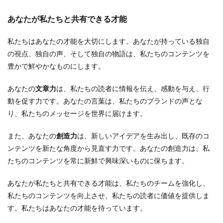
あなたが私たちと共有できる才能
私たちはあなたの才能を大切にします。あなたが持っている独自
の視点、独自の声、そして独自の物語は、私たちのコンテンツを
豊かで鮮やかなものにします。
あなたの
文章力
は、私たちの読者に情報を伝え、感動を与え、行
動を促す力です。あなたの言葉は、私たちのブランドの声とな
り、私たちのメッセージを世界に届けます。
また、あなたの
創造力
は、新しいアイデアを生み出し、既存のコ
ンテンツを新たな角度から見直す力です。あなたの創造力は、私
たちのコンテンツを常に新鮮で興味深いものに保ちます。
あなたが私たちと共有できる才能は、私たちのチームを強化し、
私たちのコンテンツを向上させ、私たちの読者に価値を提供しま
す。私たちはあなたの才能を待っています。