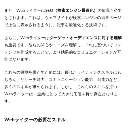
また、Webライターは
SEO（検索エンジン最適化）
の知識も必要
とされます。これは、ウェブサイトが検索エンジンの結果ページ
で上位に表示されるように、記事を最適化する技術です。
さらに、Webライターは
ターゲットオーディエンスに対する理解
も重要です。彼らの関心やニーズを理解し、それに基づいてコン
テンツを作成することで、より効果的なコミュニケーションが可
能になります。
これらの役割を果たすためには、優れたライティングスキルはも
ちろん、リサーチ能力、コミュニケーション能力、創造力など、
多くのスキルが求められます。しかし、これらのスキルを持つ
Webライターは、企業にとって大きな価値を持つ存在となりま
す。
Webライターの必要なスキル