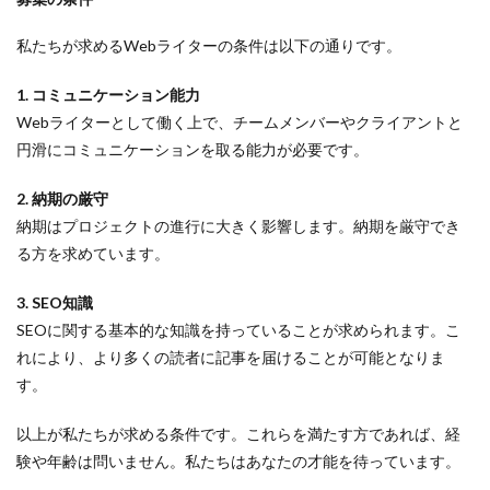
私たちが求めるWebライターの条件は以下の通りです。
1. コミュニケーション能力
Webライターとして働く上で、チームメンバーやクライアントと
円滑にコミュニケーションを取る能力が必要です。
2. 納期の厳守
納期はプロジェクトの進行に大きく影響します。納期を厳守でき
る方を求めています。
3. SEO知識
SEOに関する基本的な知識を持っていることが求められます。こ
れにより、より多くの読者に記事を届けることが可能となりま
す。
以上が私たちが求める条件です。これらを満たす方であれば、経
験や年齢は問いません。私たちはあなたの才能を待っています。