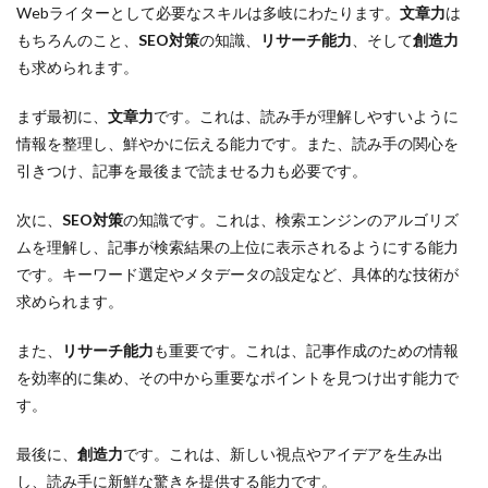
Webライターとして必要なスキルは多岐にわたります。
文章力
は
もちろんのこと、
SEO対策
の知識、
リサーチ能力
、そして
創造力
も求められます。
まず最初に、
文章力
です。これは、読み手が理解しやすいように
情報を整理し、鮮やかに伝える能力です。また、読み手の関心を
引きつけ、記事を最後まで読ませる力も必要です。
次に、
SEO対策
の知識です。これは、検索エンジンのアルゴリズ
ムを理解し、記事が検索結果の上位に表示されるようにする能力
です。キーワード選定やメタデータの設定など、具体的な技術が
求められます。
また、
リサーチ能力
も重要です。これは、記事作成のための情報
を効率的に集め、その中から重要なポイントを見つけ出す能力で
す。
最後に、
創造力
です。これは、新しい視点やアイデアを生み出
し、読み手に新鮮な驚きを提供する能力です。