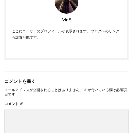
Mr.S
ここにユーザーのプロフィールが表示されます。 ブログへのリンク
も設置可能です。
コメントを書く
メールアドレスが公開されることはありません。
※
が付いている欄は必須項
目です
コメント
※