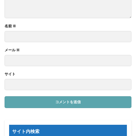
名前
※
メール
※
サイト
サイト内検索