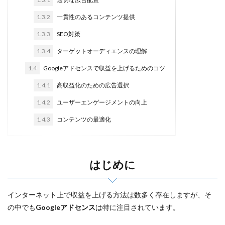
ブログ、稼ぐ、仕組み、アフィリエイト、副業、主婦、初心
1.3.2
一貫性のあるコンテンツ提供
者、会社員
1.3.3
SEO対策
主婦 在宅 仕事
主婦 副業 安全
1.3.4
ターゲットオーディエンスの理解
主婦 ブログ 副業
主婦 ブログ
主婦 稼ぐ ブログ
主婦 ブログ 稼ぐ
主婦 ブログ 収入
レンタル掲示板
1.4
Googleアドセンスで収益を上げるためのコツ
メール 稼ぐ
メルマガアフィリエイト
1.4.1
高収益化のための広告選択
メルマガ アフィリエイト
ブログ稼ぐ仕組み
1.4.2
ユーザーエンゲージメントの向上
ブログ初心者
ブログアフィリエイト
1.4.3
コンテンツの最適化
ジャンル選び、簡単
アンテナサイト
amazon アフィリエイト 審査
アフィリエイト スマホ
アフィリエイト 2ch
アフィリエイト 記事が書けない
はじめに
アフィリエイト 記事 内容
アフィリエイト 記事 テンプレート
アフィリエイト 記事
インターネット上で収益を上げる方法は数多く存在しますが、そ
アフィリエイト 稼ぐ コツ
アフィリエイト 始め方
の中でも
Googleアドセンス
は特に注目されています。
アフィリエイト ホームページ ブログ