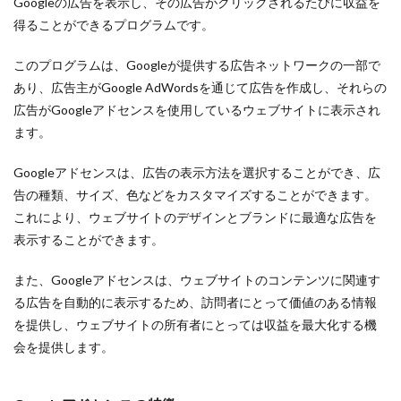
Googleの広告を表示し、その広告がクリックされるたびに収益を
アフェリエイトブログ テーマ
アフィリエイト 初心者
得ることができるプログラムです。
アフェリエイトテーマ
アフェリエイト コツ
このプログラムは、Googleが提供する広告ネットワークの一部で
アフィリエイト初心者
アフィリエイトブログ
あり、広告主がGoogle AdWordsを通じて広告を作成し、それらの
アフィリエイト 閲覧数
アフィリエイト 詐欺
広告がGoogleアドセンスを使用しているウェブサイトに表示され
アフィリエイト 稼げる分野
アフィリエイト 稼げる
ます。
アフィリエイト 稼ぐ
アフィリエイト 無理
Googleアドセンスは、広告の表示方法を選択することができ、広
アフィリエイト 構成
アフィリエイト 掲示板
告の種類、サイズ、色などをカスタマイズすることができます。
アフィリエイト 成功
アフィリエイト 初心者 教材
これにより、ウェブサイトのデザインとブランドに最適な広告を
アフィリエイト 内容の決め方
アフィリエイト コツ
表示することができます。
アフィリエイト 作り方
アフィリエイト 仕組み
また、Googleアドセンスは、ウェブサイトのコンテンツに関連す
アフィリエイト ホームページ 作り方
る広告を自動的に表示するため、訪問者にとって価値のある情報
アフィリエイト ホームページ
を提供し、ウェブサイトの所有者にとっては収益を最大化する機
アフィリエイト ブログ 成功
会を提供します。
アフィリエイト ブログ 収入
アフィリエイト ブログ 作り方