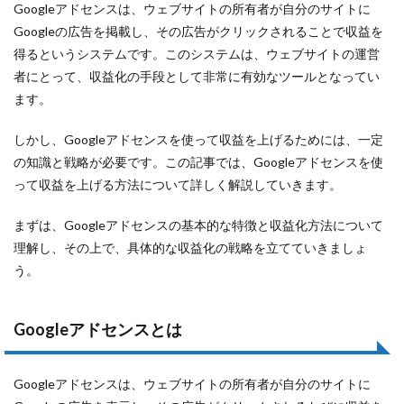
Googleアドセンスは、ウェブサイトの所有者が自分のサイトに
アフィリエイト ホームページ
Googleの広告を掲載し、その広告がクリックされることで収益を
アフィリエイト ブログ サイト
アフィリエイト ブログ
得るというシステムです。このシステムは、ウェブサイトの運営
アフィリエイト バナー 貼り方
者にとって、収益化の手段として非常に有効なツールとなってい
アフィリエイト バナー 位置
アフィリエイト バナー
ます。
アフィリエイト サイト
アフィリエイト やめとけ
しかし、Googleアドセンスを使って収益を上げるためには、一定
アフィリエイト やり方 スマホ
アフィリエイト やり方
の知識と戦略が必要です。この記事では、Googleアドセンスを使
アフィリエイト
WEBライター
って収益を上げる方法について詳しく解説していきます。
fxアフェリエイト 儲かる
fxアフィリエイト
まずは、Googleアドセンスの基本的な特徴と収益化方法について
FX 手数料 無料
fx アフィリエイト
fx
理解し、その上で、具体的な収益化の戦略を立てていきましょ
amazon アフィリエイト 始め方
う。
amazon アフィリエイト やり方
amazon アフィリエイト
Googleアドセンスとは
amazon アフィリエイト 審査 記事数
amazon アフィリエイト 審査 日数
アフィリエイト ASP
Googleアドセンスは、ウェブサイトの所有者が自分のサイトに
アフィリエイト クリック