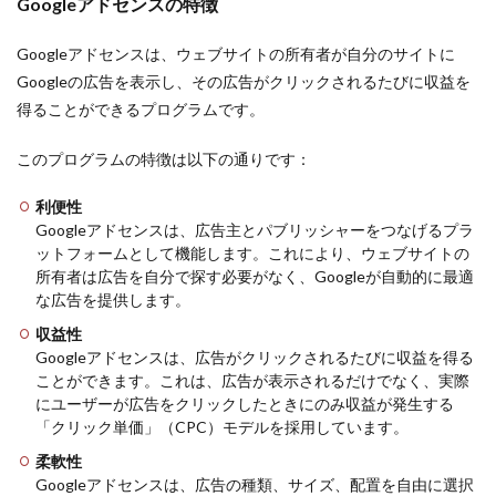
Googleアドセンスの特徴
アフィリエイト ブログ ランキング
Googleアドセンスは、ウェブサイトの所有者が自分のサイトに
アフィリエイト ブログ テーマ
Googleの広告を表示し、その広告がクリックされるたびに収益を
アフィリエイト ブログ サイト
得ることができるプログラムです。
アフィリエイト ブログ やり方
アフィリエイト ブログ
アフィリエイト テーマ
このプログラムの特徴は以下の通りです：
アフィリエイト セミナー
自宅 パソコン 仕事
利便性
Googleアドセンスは、広告主とパブリッシャーをつなげるプラ
検索
ットフォームとして機能します。これにより、ウェブサイトの
所有者は広告を自分で探す必要がなく、Googleが自動的に最適
な広告を提供します。
収益性
Googleアドセンスは、広告がクリックされるたびに収益を得る
ことができます。これは、広告が表示されるだけでなく、実際
にユーザーが広告をクリックしたときにのみ収益が発生する
「クリック単価」（CPC）モデルを採用しています。
柔軟性
Googleアドセンスは、広告の種類、サイズ、配置を自由に選択