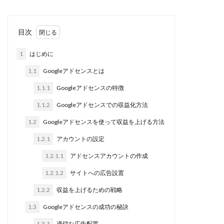
ダイエット ブログ アフィリエイト
ダイエット アフィリエイトブログ
目次
ダイエット アフィリエイト ブログ
1
はじめに
ダイエット アフィリエイト
1.1
Googleアドセンスとは
ソーシャルレンディング 怪しい
スマホ 稼ぎ
スマホ アフィリエイト
スマホ ブログ 稼ぐ
1.1.1
Googleアドセンスの特徴
ブログ 金儲け
ブログ、稼ぐ、ジャンル
1.1.2
Googleアドセンスでの収益化方法
サラリーマン ブログ 副業
1.2
Googleアドセンスを使って収益を上げる方法
今からアフィリエイトで稼げる
稼げるおススメ分野
1.2.1
アカウントの設定
稼げる
無料 ブログ
掲示板 アフィリエイト
1.2.1.1
アドセンスアカウントの作成
専業 主婦 ブログ 収入
在宅 副業 男性
1.2.1.2
サイトへの広告設置
在宅 パソコン 仕事
副業を始めたい
1.2.2
収益を上げるための戦略
副業 簡単 スマホ
副業 在宅 スマホ
副業 在宅
副業 スマホ
副業
初心者
1.3
Googleアドセンスの成功の秘訣
主婦 小遣い稼ぎ ブログ
1.3.1
適切な広告配置