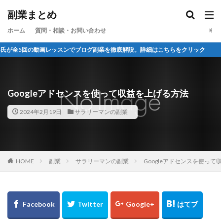
カテゴリー
副業まとめ
ホーム
質問・相談・お問い合わせ
ログ副業を徹底解説。詳細はこちらをクリック
タグ
amazon アフィリエイト
ブログ アクセス 収入
ブログ 稼ぐ 始め方
ブログ 稼ぐ 初心者
Googleアドセンスを使って収益を上げる方法
ブログ 稼ぐ 主婦
ブログ 稼ぐ サイト
2024年2月19日
サラリーマンの副業
ブログ 稼ぐ どこ
ブログ 稼ぐ おすすめ
ブログ 稼ぐ
ブログ 収入
ブログ アクセス
ブログ お金儲け
ブログ 無料 アフィリエイト
ブログ 収入 平均
ブログ 収入 副業
HOME
副業
サラリーマンの副業
Googleアドセンスを使っ
ブログ 収入 初心者
ブログ pv 増やす
ブログ、稼ぐ、やり方
ブログ pv 収入 仕組み
ブログ pv 収入
ブログ
パソコン副業
パソコン 稼ぐ 方法
パソコン 稼ぐ