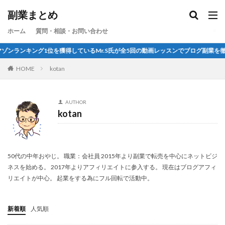
カテゴリー
副業まとめ
ホーム
質問・相談・お問い合わせ
獲得しているMr.S氏が全5回の動画レッスンでブログ副業を徹底解説。詳細はこち
タグ
HOME
kotan
amazon アフィリエイト
ブログ アクセス 収入
ブログ 稼ぐ 始め方
ブログ 稼ぐ 初心者
ブログ 稼ぐ 主婦
ブログ 稼ぐ サイト
AUTHOR
kotan
ブログ 稼ぐ どこ
ブログ 稼ぐ おすすめ
ブログ 稼ぐ
ブログ 収入
ブログ アクセス
ブログ お金儲け
ブログ 無料 アフィリエイト
50代の中年おやじ。 職業：会社員 2015年より副業で転売を中心にネットビジ
ブログ 収入 平均
ブログ 収入 副業
ネスを始める。 2017年よりアフィリエイトに参入する。 現在はブログアフィ
ブログ 収入 初心者
ブログ pv 増やす
リエイトが中心。 起業をする為にフル回転で活動中。
ブログ、稼ぐ、やり方
ブログ pv 収入 仕組み
ブログ pv 収入
ブログ
パソコン副業
新着順
人気順
パソコン 稼ぐ 方法
パソコン 稼ぐ