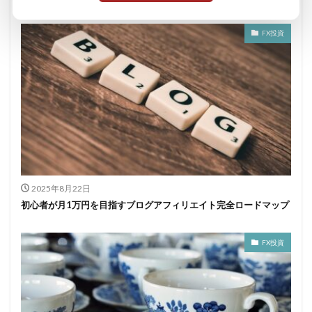
FX投資
2025年8月22日
初心者が月1万円を目指すブログアフィリエイト完全ロードマップ
FX投資