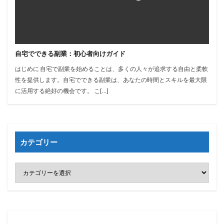
自宅でできる副業：初心者向けガイド
はじめに 自宅で副業を始めることは、多くの人々が追求する自由と柔軟
性を提供します。自宅でできる副業は、あなたの時間とスキルを最大限
に活用する絶好の機会です。 こ[…]
カテゴリー