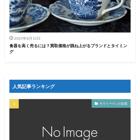
2025年8月15日
食器を高く売るには？買取価格が跳ね上がるブランドとタイミン
グ
人気記事ランキング
サラリーマンの副業