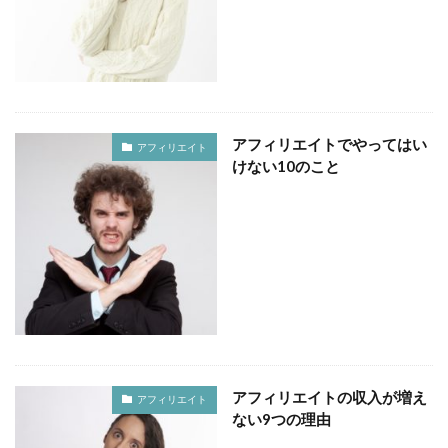
アフィリエイト ホームページ
アフィリエイト ブログ サイト
アフィリエイト ブログ
アフィリエイト バナー 貼り方
アフィリエイト バナー 位置
アフィリエイト バナー
アフィリエイト サイト
アフィリエイト やめとけ
アフィリエイトでやってはい
アフィリエイト
けない10のこと
アフィリエイト やり方 スマホ
アフィリエイト やり方
アフィリエイト
WEBライター
fxアフェリエイト 儲かる
fxアフィリエイト
FX 手数料 無料
fx アフィリエイト
fx
amazon アフィリエイト 始め方
amazon アフィリエイト やり方
amazon アフィリエイト
amazon アフィリエイト 審査 記事数
アフィリエイトの収入が増え
アフィリエイト
amazon アフィリエイト 審査 日数
アフィリエイト ASP
ない9つの理由
アフィリエイト クリック