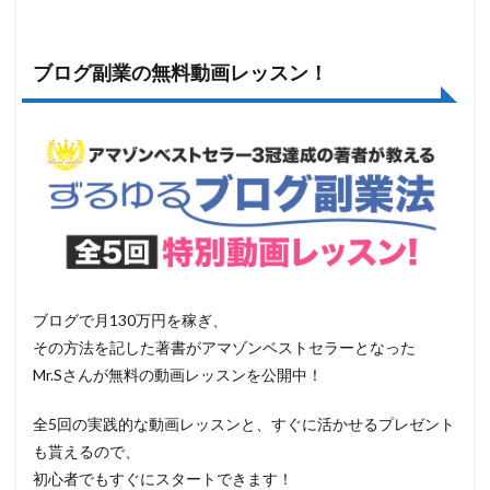
ブログ副業の無料動画レッスン！
ブログで月130万円を稼ぎ、
その方法を記した著書がアマゾンベストセラーとなった
Mr.Sさんが無料の動画レッスンを公開中！
全5回の実践的な動画レッスンと、すぐに活かせるプレゼント
も貰えるので、
初心者でもすぐにスタートできます！