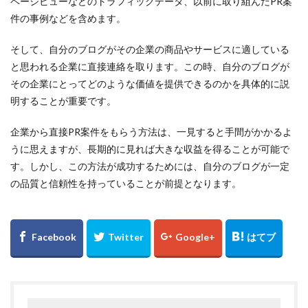
ページビューなどのトラフィックデータ、以前に取り組んだPR案
件の事例などを含めます。
そして、自分のブログがその企業の商品やサービスに適している
と思われる企業に直接連絡を取ります。この時、自分のブログが
その企業にとってどのような価値を提供できるのかを具体的に説
明することが重要です。
企業から直接PR案件をもらう方法は、一見すると手間がかかるよ
うに思えますが、長期的に見れば大きな収益を得ることが可能で
す。しかし、この方法が成功するためには、自分のブログが一定
の品質と信頼性を持っていることが前提となります。