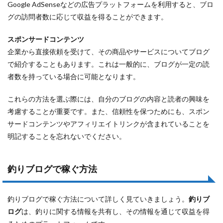
Google AdSenseなどの広告プラットフォームを利用すると、ブロ
グの訪問者数に応じて収益を得ることができます。
スポンサードコンテンツ
企業から直接依頼を受けて、その商品やサービスについてブログ
で紹介することもあります。これは一般的に、ブログが一定の読
者数を持っている場合に可能となります。
これらの方法を選ぶ際には、自分のブログの内容と読者の興味を
考慮することが重要です。また、信頼性を保つためにも、スポン
サードコンテンツやアフィリエイトリンクが含まれていることを
明記することを忘れないでください。
釣りブログで稼ぐ方法
釣りブログで稼ぐ方法について詳しく見ていきましょう。
釣りブ
ログ
は、釣りに関する情報を共有し、その情報を通じて収益を得