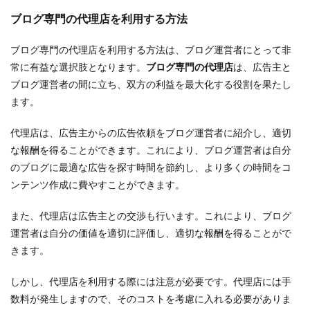
ブログ専門の代理店を利用する方法
ブログ専門の代理店を利用する方法は、ブログ運営者にとって非
常に有益な選択肢となります。
ブログ専門の代理店
は、広告主と
ブログ運営者の間に立ち、双方の利益を最大化する役割を果たし
ます。
代理店は、広告主からの広告依頼をブログ運営者に紹介し、適切
な報酬を得ることができます。これにより、ブログ運営者は自分
のブログに最適な広告を探す時間を節約し、より多くの時間をコ
ンテンツ作成に費やすことができます。
また、代理店は広告主との交渉も行います。これにより、ブログ
運営者は自分の価値を適切に評価し、適切な報酬を得ることがで
きます。
しかし、代理店を利用する際には注意が必要です。代理店には手
数料が発生しますので、そのコストを考慮に入れる必要がありま