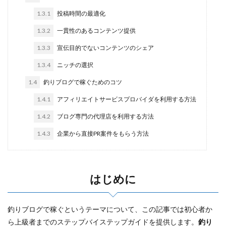
ブログ、稼ぐ、仕組み、アフィリエイト、副業、主婦、初心
1.3.1
投稿時間の最適化
者、会社員
1.3.2
一貫性のあるコンテンツ提供
主婦 在宅 仕事
主婦 副業 安全
1.3.3
宣伝目的でないコンテンツのシェア
主婦 ブログ 副業
主婦 ブログ
主婦 稼ぐ ブログ
1.3.4
ニッチの選択
主婦 ブログ 稼ぐ
主婦 ブログ 収入
レンタル掲示板
1.4
釣りブログで稼ぐためのコツ
メール 稼ぐ
メルマガアフィリエイト
メルマガ アフィリエイト
ブログ稼ぐ仕組み
1.4.1
アフィリエイトサービスプロバイダを利用する方法
ブログ初心者
ブログアフィリエイト
1.4.2
ブログ専門の代理店を利用する方法
ジャンル選び、簡単
アンテナサイト
1.4.3
企業から直接PR案件をもらう方法
amazon アフィリエイト 審査
アフィリエイト スマホ
アフィリエイト 2ch
アフィリエイト 記事が書けない
アフィリエイト 記事 内容
はじめに
アフィリエイト 記事 テンプレート
アフィリエイト 記事
アフィリエイト 稼ぐ コツ
アフィリエイト 始め方
釣りブログで稼ぐというテーマについて、この記事では初心者か
アフィリエイト ホームページ ブログ
ら上級者までのステップバイステップガイドを提供します。
釣り