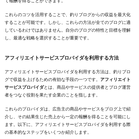
て報酬を得ることができます。
これらのコツを活用することで、釣りブログからの収益を最大化
することが可能です。しかし、これらの方法が全てのブログに適
しているわけではありません。自分のブログの特性と目標を理解
し、最適な戦略を選択することが重要です。
アフィリエイトサービスプロバイダを利用する方法
アフィリエイトサービスプロバイダを利用する方法は、釣りブロ
グで収益を上げるための有効な手段の一つです。
アフィリエイト
サービスプロバイダ
とは、商品やサービスの提供者とブログ運営
者をつなぐ役割を果たす企業のことを指します。
これらのプロバイダは、広告主の商品やサービスをブログ上で紹
介し、その結果生じた売上から一定の報酬を得ることを可能にし
ます。以下に、アフィリエイトサービスプロバイダを利用する際
の基本的なステップをいくつか紹介します。