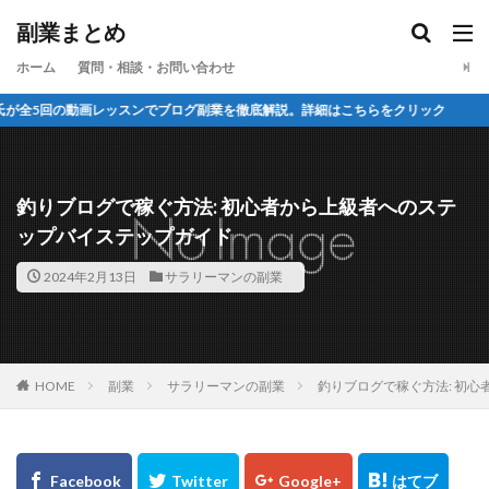
カテゴリー
副業まとめ
ホーム
質問・相談・お問い合わせ
グ副業を徹底解説。詳細はこちらをクリック
タグ
amazon アフィリエイト
ブログ アクセス 収入
ブログ 稼ぐ 始め方
ブログ 稼ぐ 初心者
釣りブログで稼ぐ方法: 初心者から上級者へのステ
ブログ 稼ぐ 主婦
ブログ 稼ぐ サイト
ップバイステップガイド
ブログ 稼ぐ どこ
ブログ 稼ぐ おすすめ
2024年2月13日
サラリーマンの副業
ブログ 稼ぐ
ブログ 収入
ブログ アクセス
ブログ お金儲け
ブログ 無料 アフィリエイト
ブログ 収入 平均
ブログ 収入 副業
ブログ 収入 初心者
ブログ pv 増やす
HOME
副業
サラリーマンの副業
釣りブログで稼ぐ方法: 初
ブログ、稼ぐ、やり方
ブログ pv 収入 仕組み
ブログ pv 収入
ブログ
パソコン副業
パソコン 稼ぐ 方法
パソコン 稼ぐ