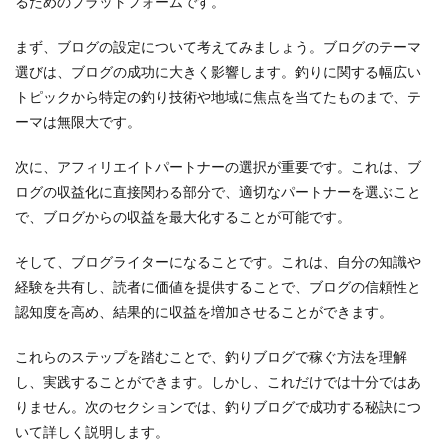
るためのプラットフォームです。
まず、ブログの設定について考えてみましょう。ブログのテーマ
選びは、ブログの成功に大きく影響します。釣りに関する幅広い
トピックから特定の釣り技術や地域に焦点を当てたものまで、テ
ーマは無限大です。
次に、アフィリエイトパートナーの選択が重要です。これは、ブ
ログの収益化に直接関わる部分で、適切なパートナーを選ぶこと
で、ブログからの収益を最大化することが可能です。
そして、ブログライターになることです。これは、自分の知識や
経験を共有し、読者に価値を提供することで、ブログの信頼性と
認知度を高め、結果的に収益を増加させることができます。
これらのステップを踏むことで、釣りブログで稼ぐ方法を理解
し、実践することができます。しかし、これだけでは十分ではあ
りません。次のセクションでは、釣りブログで成功する秘訣につ
いて詳しく説明します。