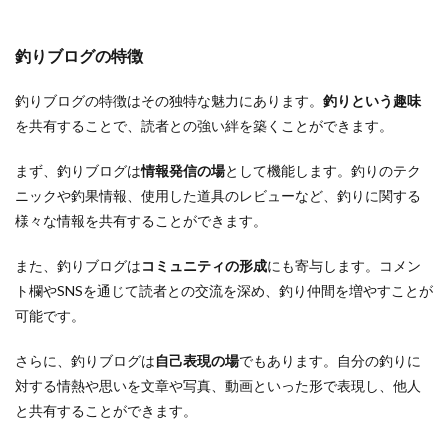
アフィリエイト ブログ ランキング
アフィリエイト ブログ テーマ
釣りブログの特徴
アフィリエイト ブログ サイト
釣りブログの特徴はその独特な魅力にあります。
釣りという趣味
アフィリエイト ブログ やり方
を共有することで、読者との強い絆を築くことができます。
アフィリエイト ブログ
アフィリエイト テーマ
まず、釣りブログは
情報発信の場
として機能します。釣りのテク
アフィリエイト セミナー
自宅 パソコン 仕事
ニックや釣果情報、使用した道具のレビューなど、釣りに関する
様々な情報を共有することができます。
検索
また、釣りブログは
コミュニティの形成
にも寄与します。コメン
ト欄やSNSを通じて読者との交流を深め、釣り仲間を増やすことが
可能です。
さらに、釣りブログは
自己表現の場
でもあります。自分の釣りに
対する情熱や思いを文章や写真、動画といった形で表現し、他人
と共有することができます。