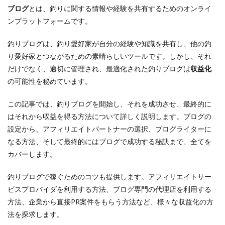
ブログ
とは、釣りに関する情報や経験を共有するためのオンライ
アフィリエイト ホームページ
ンプラットフォームです。
アフィリエイト ブログ サイト
アフィリエイト ブログ
アフィリエイト バナー 貼り方
釣りブログは、釣り愛好家が自分の経験や知識を共有し、他の釣
アフィリエイト バナー 位置
アフィリエイト バナー
り愛好家とつながるための素晴らしいツールです。しかし、それ
だけでなく、適切に管理され、最適化された釣りブログは
収益化
アフィリエイト サイト
アフィリエイト やめとけ
の可能性を秘めています。
アフィリエイト やり方 スマホ
アフィリエイト やり方
アフィリエイト
WEBライター
この記事では、釣りブログを開始し、それを成功させ、最終的に
fxアフェリエイト 儲かる
fxアフィリエイト
はそれから収益を得る方法について詳しく説明します。ブログの
設定から、アフィリエイトパートナーの選択、ブログライターに
FX 手数料 無料
fx アフィリエイト
fx
なる方法、そして最終的にはブログで成功する秘訣まで、全てを
amazon アフィリエイト 始め方
カバーします。
amazon アフィリエイト やり方
amazon アフィリエイト
釣りブログで稼ぐためのコツも提供します。アフィリエイトサー
ビスプロバイダを利用する方法、ブログ専門の代理店を利用する
amazon アフィリエイト 審査 記事数
方法、企業から直接PR案件をもらう方法など、様々な収益化の方
amazon アフィリエイト 審査 日数
アフィリエイト ASP
法を探求します。
アフィリエイト クリック