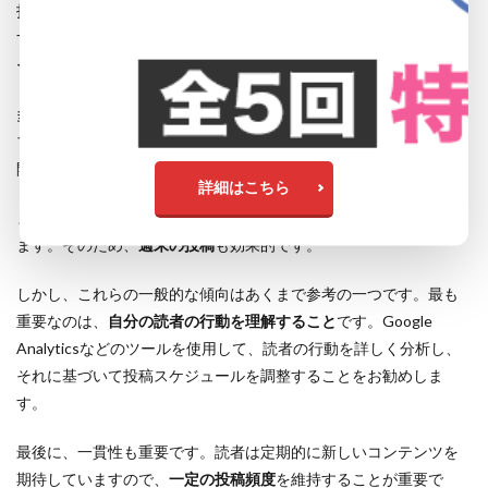
投稿時間の最適化は、釣りブログの成功にとって重要な要素で
す。
読者の行動パターン
を理解し、それに基づいて投稿スケジュ
ールを計画することが求められます。
多くの読者は、仕事や学校から帰宅した後の夕方から夜にかけて
ブログを閲覧します。したがって、この時間帯に新しい投稿を公
開すると、より多くの読者に即時に届けることができます。
詳細はこちら
また、週末は読者がブログを閲覧する時間が長くなる傾向にあり
ます。そのため、
週末の投稿
も効果的です。
しかし、これらの一般的な傾向はあくまで参考の一つです。最も
重要なのは、
自分の読者の行動を理解すること
です。Google
Analyticsなどのツールを使用して、読者の行動を詳しく分析し、
それに基づいて投稿スケジュールを調整することをお勧めしま
す。
最後に、一貫性も重要です。読者は定期的に新しいコンテンツを
期待していますので、
一定の投稿頻度
を維持することが重要で