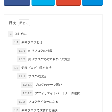
ダイエット ブログ アフィリエイト
ダイエット アフィリエイトブログ
ダイエット アフィリエイト ブログ
目次
ダイエット アフィリエイト
1
はじめに
ソーシャルレンディング 怪しい
スマホ 稼ぎ
1.1
釣りブログとは
スマホ アフィリエイト
スマホ ブログ 稼ぐ
ブログ 金儲け
1.1.1
釣りブログの特徴
ブログ、稼ぐ、ジャンル
サラリーマン ブログ 副業
1.1.2
釣りブログでのマネタイズ方法
今からアフィリエイトで稼げる
稼げるおススメ分野
1.2
釣りブログで稼ぐ方法
稼げる
無料 ブログ
掲示板 アフィリエイト
1.2.1
ブログの設定
専業 主婦 ブログ 収入
在宅 副業 男性
1.2.1.1
ブログのテーマ選び
在宅 パソコン 仕事
副業を始めたい
1.2.1.2
アフィリエイトパートナーの選択
副業 簡単 スマホ
副業 在宅 スマホ
副業 在宅
1.2.2
ブログライターになる
副業 スマホ
副業
初心者
1.3
釣りブログで成功する秘訣
主婦 小遣い稼ぎ ブログ