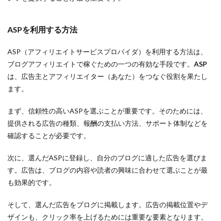
ASPを利用する方法
ASP（アフィリエイトサービスプロバイダ）を利用する方法は、
ブログアフィリエイトで稼ぐための一つの有効な手段です。
ASP
は、広告主とアフィリエイター（あなた）をつなぐ役割を果たし
ます。
まず、信頼性の高いASPを選ぶことが重要です。そのためには、
提供される広告の種類、報酬の支払い方法、サポート体制などを
確認することが必要です。
次に、選んだASPに登録し、自分のブログに適した広告を選びま
す。広告は、ブログの内容や読者の興味に合わせて選ぶことが最
も効果的です。
そして、選んだ広告をブログに掲載します。広告の掲載位置やデ
ザインも、クリック率を上げるためには重要な要素となります。