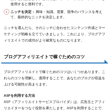
使用すると便利です。
ニッチを決定：
興味・知識、需要、競争のバランスを考え
て、最終的なニッチを決定します。
ニッチを選んだら、そのニッチに合わせたコンテンツ作成とマー
ケティング戦略を立てていきましょう。これにより、ブログアフ
ィリエイトでの成功がより確実なものになります。
ブログアフィリエイトで稼ぐためのコツ
ブログアフィリエイトで稼ぐためのコツはいくつかあります。こ
れらのコツを理解し、適用することで、あなたのブログが収益を
上げる可能性が高まります。
ASPを利用する方法
ASP（アフィリエイトサービスプロバイダ）は、広告主とアフィ
リエイターをつなぐ役割を果たします。ASPを利用することで、