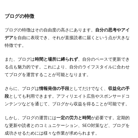
アフィリエイト ブログ ランキング
ブログの特徴
アフィリエイト ブログ テーマ
アフィリエイト ブログ サイト
ブログの特徴はその自由度の高さにあります。
自分の思考やアイ
アフィリエイト ブログ やり方
デア
を自由に表現でき、それが直接読者に届くという点が大きな
アフィリエイト ブログ
アフィリエイト テーマ
特徴です。
アフィリエイト セミナー
自宅 パソコン 仕事
また、ブログは
時間と場所に縛られず
、自分のペースで更新でき
る点も魅力的です。これにより、自分のライフスタイルに合わせ
検索
てブログを運営することが可能となります。
さらに、ブログは
情報発信の手段
としてだけでなく、
収益化の手
段
としても利用できます。アフィリエイト広告やスポンサードコ
ンテンツなどを通じて、ブログから収益を得ることが可能です。
しかし、ブログの運営には
一定の労力と時間
が必要です。定期的
な更新や読者とのコミュニケーション、SEO対策など、ブログを
成功させるためには様々な作業が求められます。