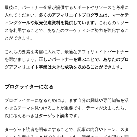
最後に、パートナー企業が提供するサポートやリソースも考慮に
入れてください。
多くのアフィリエイトプログラムは、マーケテ
ィングツールや販売促進資料を提供しています。
これらのリソー
スを利用することで、あなたのマーケティング努力を強化するこ
とができます。
これらの要素を考慮に入れて、最適なアフィリエイトパートナー
を選びましょう。
正しいパートナーを選ぶことで、あなたのブロ
グアフィリエイト事業は大きな成功を収めることができます。
ブログライターになる
ブログライターになるためには、まず自分の興味や専門知識を活
かせるテーマを見つけることが重要です。
テーマ
が決まったら、
次に考えるべきは
ターゲット読者
です。
ターゲット読者を明確にすることで、記事の内容やトーン、スタ
イルを決定することができます。また、読者のニーズや関心を理