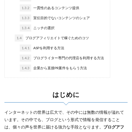
ブログ、稼ぐ、仕組み、アフィリエイト、副業、主婦、初心
1.3.2
一貫性のあるコンテンツ提供
者、会社員
1.3.3
宣伝目的でないコンテンツのシェア
主婦 在宅 仕事
主婦 副業 安全
1.3.4
ニッチの選択
主婦 ブログ 副業
主婦 ブログ
主婦 稼ぐ ブログ
1.4
ブログアフィリエイトで稼ぐためのコツ
主婦 ブログ 稼ぐ
主婦 ブログ 収入
レンタル掲示板
1.4.1
ASPを利用する方法
メール 稼ぐ
メルマガアフィリエイト
メルマガ アフィリエイト
ブログ稼ぐ仕組み
1.4.2
ブログライター専門の代理店を利用する方法
ブログ初心者
ブログアフィリエイト
1.4.3
企業から直接PR案件をもらう方法
ジャンル選び、簡単
アンテナサイト
amazon アフィリエイト 審査
アフィリエイト スマホ
アフィリエイト 2ch
はじめに
アフィリエイト 記事が書けない
アフィリエイト 記事 内容
アフィリエイト 記事 テンプレート
アフィリエイト 記事
インターネットの世界は広大で、その中には無数の情報が溢れて
います。その中でも、ブログという形式で情報を発信すること
アフィリエイト 稼ぐ コツ
アフィリエイト 始め方
は、個々の声を世界に届ける強力な手段となります。
ブログアフ
アフィリエイト ホームページ ブログ