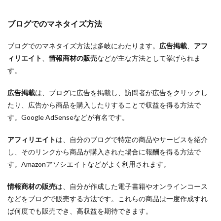
ブログでのマネタイズ方法
ブログでのマネタイズ方法は多岐にわたります。
広告掲載
、
アフ
ィリエイト
、
情報商材の販売
などが主な方法として挙げられま
す。
広告掲載
は、ブログに広告を掲載し、訪問者が広告をクリックし
たり、広告から商品を購入したりすることで収益を得る方法で
す。Google AdSenseなどが有名です。
アフィリエイト
は、自分のブログで特定の商品やサービスを紹介
し、そのリンクから商品が購入された場合に報酬を得る方法で
す。Amazonアソシエイトなどがよく利用されます。
情報商材の販売
は、自分が作成した電子書籍やオンラインコース
などをブログで販売する方法です。これらの商品は一度作成すれ
ば何度でも販売でき、高収益を期待できます。