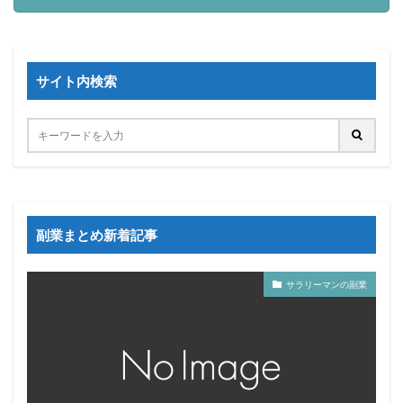
サイト内検索
副業まとめ新着記事
サラリーマンの副業