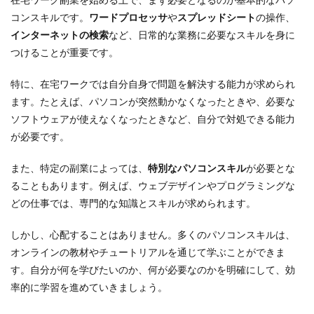
コンスキルです。
ワードプロセッサ
や
スプレッドシート
の操作、
インターネットの検索
など、日常的な業務に必要なスキルを身に
つけることが重要です。
特に、在宅ワークでは自分自身で問題を解決する能力が求められ
ます。たとえば、パソコンが突然動かなくなったときや、必要な
ソフトウェアが使えなくなったときなど、自分で対処できる能力
が必要です。
また、特定の副業によっては、
特別なパソコンスキル
が必要とな
ることもあります。例えば、ウェブデザインやプログラミングな
どの仕事では、専門的な知識とスキルが求められます。
しかし、心配することはありません。多くのパソコンスキルは、
オンラインの教材やチュートリアルを通じて学ぶことができま
す。自分が何を学びたいのか、何が必要なのかを明確にして、効
率的に学習を進めていきましょう。