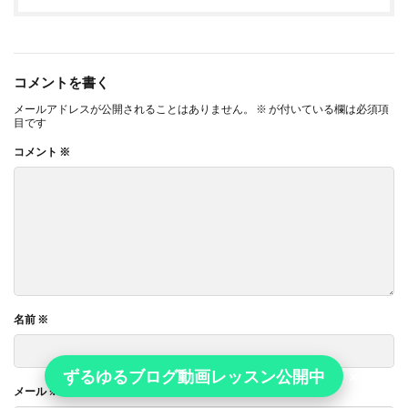
コメントを書く
メールアドレスが公開されることはありません。
※
が付いている欄は必須項
目です
コメント
※
名前
※
ずるゆるブログ動画レッスン公開中
×
メール
※