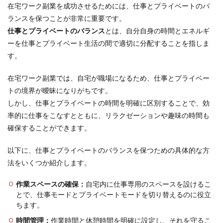
在宅ワーク副業を成功させるためには、仕事とプライベートのバ
ランスを保つことが非常に重要です。
仕事とプライベートのバランス
とは、自分自身の時間とエネルギ
ーを仕事とプライベート生活の間で適切に分配することを指しま
す。
在宅ワーク副業では、自宅が職場になるため、仕事とプライベー
トの境界が曖昧になりがちです。
しかし、仕事とプライベートの時間を明確に区別することで、効
率的に仕事をこなすとともに、リラクゼーションや趣味の時間も
確保することができます。
以下に、仕事とプライベートのバランスを保つための具体的な方
法をいくつか紹介します。
作業スペースの確保：
自宅内に仕事専用のスペースを設けるこ
とで、仕事モードとプライベートモードを切り替えるのに役立
ちます。
時間管理：
作業時間と休憩時間を明確に設定し、それを守るこ