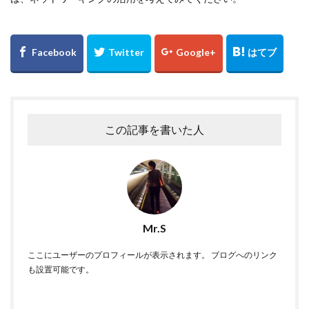
この記事を書いた人
Mr.S
ここにユーザーのプロフィールが表示されます。 ブログへのリンク
も設置可能です。