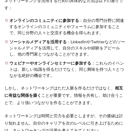
ネットワーキングを活用するための具体的な方法は以下の通りで
す：
オンラインのコミュニティに参加する
：自分の専門分野に関連
するオンラインのコミュニティやフォーラムに参加すること
で、同じ分野の人々と交流する機会を得られます。
ソーシャルメディアを活用する
：LinkedInやTwitterなどのソー
シャルメディアを活用して、自分のスキルや経験をアピール
し、他の専門家とつながることができます。
ウェビナーやオンラインセミナーに参加する
：これらのイベン
トは、新しい知識を得るだけでなく、同じ興味を持つ人々とつ
ながる絶好の機会です。
しかし、ネットワーキングはただ人脈を作るだけではなく、
相互
に有益な関係を築く
ことが重要です。情報を共有し、助け合うこ
とで、より強いつながりを作ることができます。
ネットワーキングは時間と労力を必要としますが、その価値は計
り知れません。自分のキャリアを次のレベルに引き上げるために
は、ネットワーキングの活用を考えてみてください。