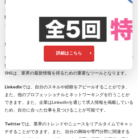
以上のように、インターネットでの求人検索は、在宅ワーク副業
を始める上で非常に有効な手段です。しかし、自分のスキルや経
験、希望する条件に合った求人を見つけるためには、様々な方法
を試し、自分に最適な方法を見つけることが重要です。
SNSを利用した情報収集
詳細はこちら
SNSを利用した情報収集は、在宅ワーク副業を始める上で非常に有
効な手段です。
LinkedIn
や
Twitter
などのプロフェッショナル向け
SNSは、業界の最新情報を得るための重要なツールとなります。
LinkedIn
では、自分のスキルや経験をアピールすることができ、
また、他のプロフェッショナルとネットワーキングを行うことが
できます。また、企業はLinkedInを通じて求人情報を掲載している
ため、自分に合った仕事を見つけることが可能です。
Twitter
では、業界のトレンドやニュースをリアルタイムでキャッ
チすることができます。また、自分の興味や専門分野に関連する