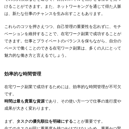
けることができます。また、ネットワーキングを通じて得た人脈
は、新たな仕事のチャンスを生み出すこともあります。
これらのコツを押さえつつ、自己管理の重要性を忘れずに、モチ
ベーションを維持することで、在宅ワーク副業で成功することが
できます。仕事とプライベートのバランスを保ちながら、自分の
ペースで働くことのできる在宅ワーク副業は、多くの人にとって
魅力的な働き方と言えるでしょう。
効率的な時間管理
在宅ワーク副業で成功するためには、効率的な時間管理が不可欠
です。
時間は最も貴重な資源
であり、その使い方一つで仕事の進行度や
成果が大きく変わります。
まず、
タスクの優先順位を明確にする
ことが重要です。
全てのタスクが同じ重要度を持つわけではないため、重要かつ緊