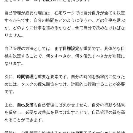
自己管理が必要な理由は、在宅ワークでは自分自身が全てを決定
するからです。自分の時間をどのように使うか、どの仕事を選ぶ
か、どのように仕事を進めるかなど、全て自分で決めなければな
りません。
自己管理の方法としては、まず
目標設定
が重要です。具体的な目
標を設定することで、何をすべきか、何を優先すべきかが明確に
なります。
次に、
時間管理
も重要な要素です。自分の時間を効率的に使うた
めには、タスクの優先順位をつけ、計画的に行動することが必要
です。
また、
自己反省
も自己管理には欠かせません。自分の行動や結果
を反省し、必要な改善点を見つけ出すことで、自己管理の質を高
めることができます。
最後に、自己管理を維持するためには
自己モチベーション
の維持