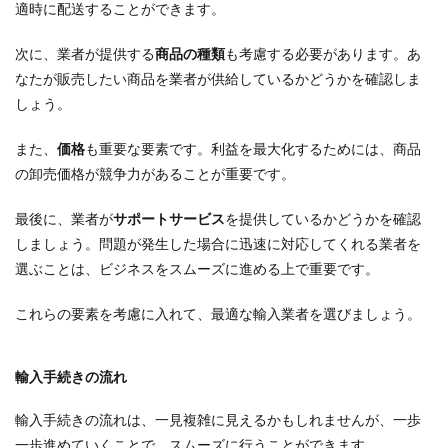
適時に配送することができます。
次に、業者が提供する
商品の種類
も考慮する必要があります。あ
なたが販売したい商品を業者が供給しているかどうかを確認しま
しょう。
また、
価格
も重要な要素です。利益を最大化するためには、商品
の卸売価格が競争力があることが重要です。
最後に、業者が
サポートサービス
を提供しているかどうかを確認
しましょう。問題が発生した場合に迅速に対応してくれる業者を
選ぶことは、ビジネスをスムーズに進める上で重要です。
これらの要素を考慮に入れて、最適な輸入業者を選びましょう。
輸入手続きの流れ
輸入手続きの流れは、一見複雑に見えるかもしれませんが、一歩
一歩進めていくことで、スムーズに行うことができます。