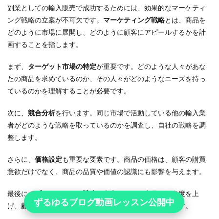
副業としての輸入販売で成功するためには、効果的なマーケティ
ング戦略の立案が不可欠です。
マーケティング戦略
とは、商品を
どのように市場に展開し、どのように顧客にアピールするかを計
画することを指します。
まず、
ターゲット市場の特定
が重要です。どのような人々があな
たの商品を求めているのか、その人々がどのようなニーズを持っ
ているのかを理解することが必要です。
次に、
競合分析
を行います。同じ市場で活動している他の輸入業
者がどのような戦略を取っているのかを調査し、自社の戦略を調
整します。
さらに、
価格設定
も重要な要素です。商品の価格は、顧客の購買
意欲だけでなく、商品の品質や価値の認識にも影響を与えます。
最後に、
プロモーション戦略
を立案します。商品の知名度を上
ずるゆるブログ動画レッスン公開中
×
げ、顧客の関心を引くための広告や宣伝活動を計画します。