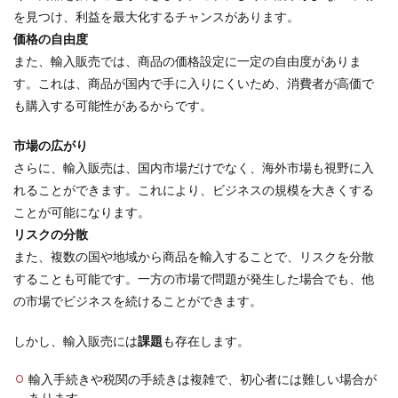
を見つけ、利益を最大化するチャンスがあります。
価格の自由度
また、輸入販売では、商品の価格設定に一定の自由度がありま
す。これは、商品が国内で手に入りにくいため、消費者が高価で
も購入する可能性があるからです。
市場の広がり
さらに、輸入販売は、国内市場だけでなく、海外市場も視野に入
れることができます。これにより、ビジネスの規模を大きくする
ことが可能になります。
リスクの分散
また、複数の国や地域から商品を輸入することで、リスクを分散
することも可能です。一方の市場で問題が発生した場合でも、他
の市場でビジネスを続けることができます。
しかし、輸入販売には
課題
も存在します。
輸入手続きや税関の手続きは複雑で、初心者には難しい場合が
あります。