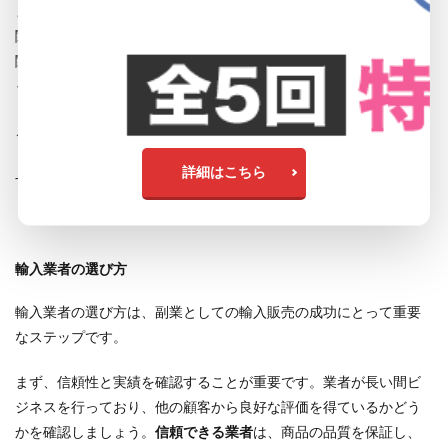
また、輸入手続きの流れについては、商品の発注から配送、通
関、納品までの一連の流れを理解することが必要です。特に、通
関手続きは複雑であり、必要な書類の準備や手続きの進め方をし
っかりと把握しておくことが重要です。
これらの手続きをスムーズに進めるためには、事前にしっかりと
した計画を立て、必要な情報を収集しておくことが求められま
詳細はこちら
す。また、問題が発生した場合に備え、業者とのコミュニケーシ
ョンを密に取ることも重要です。
輸入業者の選び方
輸入業者の選び方は、副業としての輸入販売の成功にとって重要
なステップです。
まず、信頼性と実績を確認することが重要です。業者が長い間ビ
ジネスを行っており、他の顧客から良好な評価を得ているかどう
かを確認しましょう。
信頼できる業者
は、商品の品質を保証し、