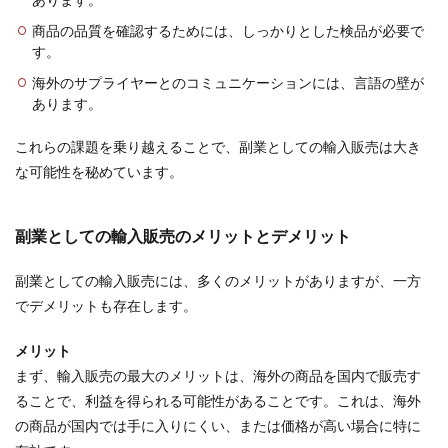
商品の品質を確認するためには、しっかりとした検品が必要で
す。
海外のサプライヤーとのコミュニケーションには、言語の壁が
あります。
これらの課題を乗り越えることで、副業としての輸入販売は大き
な可能性を秘めています。
副業としての輸入販売のメリットとデメリット
副業としての輸入販売には、多くのメリットがありますが、一方
でデメリットも存在します。
メリット
まず、輸入販売の最大のメリットは、海外の商品を国内で販売す
ることで、利益を得られる可能性があることです。これは、海外
の商品が国内では手に入りにくい、または価格が高い場合に特に