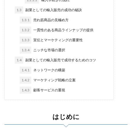
ブログ、稼ぐ、仕組み、アフィリエイト、副業、主婦、初心
1.3
副業としての輸入販売の成功の秘訣
者、会社員
1.3.1
売れ筋商品の見極め方
主婦 在宅 仕事
主婦 副業 安全
1.3.2
一貫性のある商品ラインナップの提供
主婦 ブログ 副業
主婦 ブログ
主婦 稼ぐ ブログ
主婦 ブログ 稼ぐ
主婦 ブログ 収入
レンタル掲示板
1.3.3
宣伝とマーケティングの重要性
メール 稼ぐ
メルマガアフィリエイト
1.3.4
ニッチな市場の選択
メルマガ アフィリエイト
ブログ稼ぐ仕組み
1.4
副業としての輸入販売で成功するためのコツ
ブログ初心者
ブログアフィリエイト
1.4.1
ネットワークの構築
ジャンル選び、簡単
アンテナサイト
1.4.2
マーケティング戦略の立案
amazon アフィリエイト 審査
アフィリエイト スマホ
1.4.3
顧客サービスの重視
アフィリエイト 2ch
アフィリエイト 記事が書けない
アフィリエイト 記事 内容
アフィリエイト 記事 テンプレート
アフィリエイト 記事
はじめに
アフィリエイト 稼ぐ コツ
アフィリエイト 始め方
アフィリエイト ホームページ ブログ