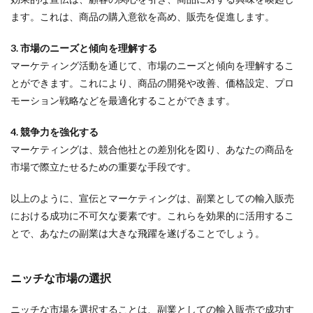
ます。これは、商品の購入意欲を高め、販売を促進します。
3. 市場のニーズと傾向を理解する
マーケティング活動を通じて、市場のニーズと傾向を理解するこ
とができます。これにより、商品の開発や改善、価格設定、プロ
モーション戦略などを最適化することができます。
4. 競争力を強化する
マーケティングは、競合他社との差別化を図り、あなたの商品を
市場で際立たせるための重要な手段です。
以上のように、宣伝とマーケティングは、副業としての輸入販売
における成功に不可欠な要素です。これらを効果的に活用するこ
とで、あなたの副業は大きな飛躍を遂げることでしょう。
ニッチな市場の選択
ニッチな市場を選択することは、副業としての輸入販売で成功す