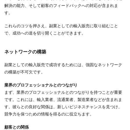
解決の能力、そして顧客のフィードバックへの対応が含まれま
す。
これらのコツを押さえ、副業としての輸入販売に取り組むこと
で、成功への道を切り開くことができます。
ネットワークの構築
副業としての輸入販売で成功するためには、強固なネットワーク
の構築が不可欠です。
業界のプロフェッショナルとのつながり
まず、業界のプロフェッショナルとのつながりを持つことが重要
です。これには、輸入業者、流通業者、製造業者などが含まれま
す。彼らとの良好な関係は、新しいビジネスチャンスを見つけ、
競争力を保つための情報を得るのに役立ちます。
顧客との関係