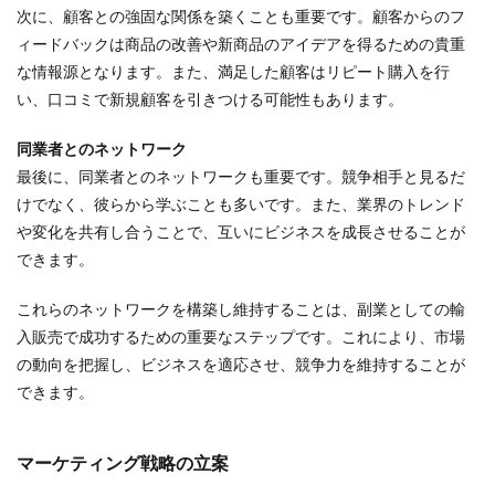
次に、顧客との強固な関係を築くことも重要です。顧客からのフ
ィードバックは商品の改善や新商品のアイデアを得るための貴重
な情報源となります。また、満足した顧客はリピート購入を行
い、口コミで新規顧客を引きつける可能性もあります。
同業者とのネットワーク
最後に、同業者とのネットワークも重要です。競争相手と見るだ
けでなく、彼らから学ぶことも多いです。また、業界のトレンド
や変化を共有し合うことで、互いにビジネスを成長させることが
できます。
これらのネットワークを構築し維持することは、副業としての輸
入販売で成功するための重要なステップです。これにより、市場
の動向を把握し、ビジネスを適応させ、競争力を維持することが
できます。
マーケティング戦略の立案