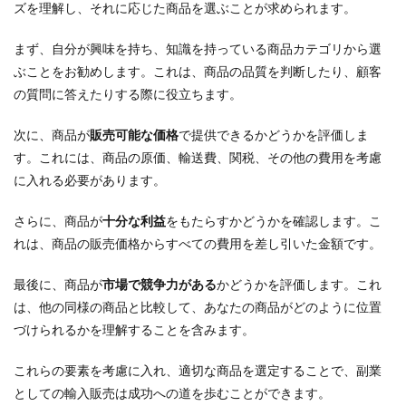
ズを理解し、それに応じた商品を選ぶことが求められます。
まず、自分が興味を持ち、知識を持っている商品カテゴリから選
ぶことをお勧めします。これは、商品の品質を判断したり、顧客
の質問に答えたりする際に役立ちます。
次に、商品が
販売可能な価格
で提供できるかどうかを評価しま
す。これには、商品の原価、輸送費、関税、その他の費用を考慮
に入れる必要があります。
さらに、商品が
十分な利益
をもたらすかどうかを確認します。こ
れは、商品の販売価格からすべての費用を差し引いた金額です。
最後に、商品が
市場で競争力がある
かどうかを評価します。これ
は、他の同様の商品と比較して、あなたの商品がどのように位置
づけられるかを理解することを含みます。
これらの要素を考慮に入れ、適切な商品を選定することで、副業
としての輸入販売は成功への道を歩むことができます。