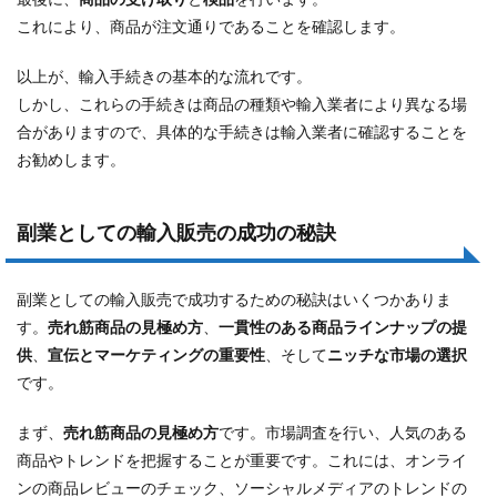
これにより、商品が注文通りであることを確認します。
以上が、輸入手続きの基本的な流れです。
しかし、これらの手続きは商品の種類や輸入業者により異なる場
合がありますので、具体的な手続きは輸入業者に確認することを
お勧めします。
副業としての輸入販売の成功の秘訣
副業としての輸入販売で成功するための秘訣はいくつかありま
す。
売れ筋商品の見極め方
、
一貫性のある商品ラインナップの提
供
、
宣伝とマーケティングの重要性
、そして
ニッチな市場の選択
です。
まず、
売れ筋商品の見極め方
です。市場調査を行い、人気のある
商品やトレンドを把握することが重要です。これには、オンライ
ンの商品レビューのチェック、ソーシャルメディアのトレンドの