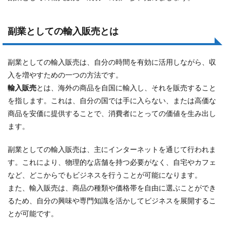
アフェリエイトブログ テーマ
アフィリエイト 初心者
アフェリエイトテーマ
アフェリエイト コツ
副業としての輸入販売とは
アフィリエイト初心者
アフィリエイトブログ
アフィリエイト 閲覧数
アフィリエイト 詐欺
副業としての輸入販売は、自分の時間を有効に活用しながら、収
アフィリエイト 稼げる分野
アフィリエイト 稼げる
入を増やすための一つの方法です。
アフィリエイト 稼ぐ
アフィリエイト 無理
輸入販売
とは、海外の商品を自国に輸入し、それを販売すること
を指します。これは、自分の国では手に入らない、または高価な
アフィリエイト 構成
アフィリエイト 掲示板
商品を安価に提供することで、消費者にとっての価値を生み出し
アフィリエイト 成功
アフィリエイト 初心者 教材
ます。
アフィリエイト 内容の決め方
アフィリエイト コツ
アフィリエイト 作り方
アフィリエイト 仕組み
副業としての輸入販売は、主にインターネットを通じて行われま
す。これにより、物理的な店舗を持つ必要がなく、自宅やカフェ
アフィリエイト ホームページ 作り方
など、どこからでもビジネスを行うことが可能になります。
アフィリエイト ホームページ
また、輸入販売は、商品の種類や価格帯を自由に選ぶことができ
アフィリエイト ブログ 成功
るため、自分の興味や専門知識を活かしてビジネスを展開するこ
アフィリエイト ブログ 収入
とが可能です。
アフィリエイト ブログ 作り方