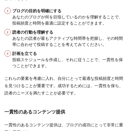
ブログの目的を明確にする
あなたのブログが何を目指しているのかを理解することで、
投稿頻度と時間を最適に設定することができます。
読者の行動を理解する
あなたの読者が最もアクティブな時間帯を把握し、その時間
帯に合わせて投稿することを考えてみてください。
計画を立てる
投稿スケジュールを作成し、それに従うことで、一貫性を保
つことができます。
これらの要素を考慮に入れ、自分にとって最適な投稿頻度と時間
を見つけることが重要です。成功するためには、一貫性を保ち、
読者のニーズを満たすことが必要です。
一貫性のあるコンテンツ提供
一貫性のあるコンテンツ提供は、ブログの成功にとって非常に重