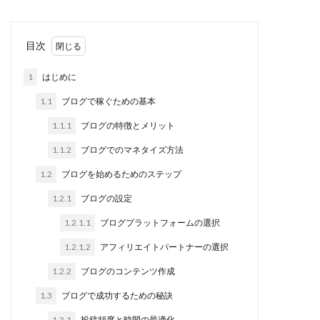
ダイエット ブログ アフィリエイト
ダイエット アフィリエイトブログ
目次
ダイエット アフィリエイト ブログ
1
はじめに
ダイエット アフィリエイト
1.1
ブログで稼ぐための基本
ソーシャルレンディング 怪しい
スマホ 稼ぎ
スマホ アフィリエイト
スマホ ブログ 稼ぐ
1.1.1
ブログの特徴とメリット
ブログ 金儲け
ブログ、稼ぐ、ジャンル
1.1.2
ブログでのマネタイズ方法
サラリーマン ブログ 副業
1.2
ブログを始めるためのステップ
今からアフィリエイトで稼げる
稼げるおススメ分野
1.2.1
ブログの設定
稼げる
無料 ブログ
掲示板 アフィリエイト
1.2.1.1
ブログプラットフォームの選択
専業 主婦 ブログ 収入
在宅 副業 男性
1.2.1.2
アフィリエイトパートナーの選択
在宅 パソコン 仕事
副業を始めたい
1.2.2
ブログのコンテンツ作成
副業 簡単 スマホ
副業 在宅 スマホ
副業 在宅
副業 スマホ
副業
初心者
1.3
ブログで成功するための秘訣
主婦 小遣い稼ぎ ブログ
1.3.1
投稿頻度と時間の最適化