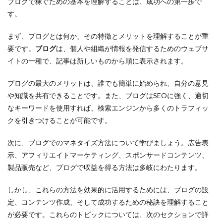
ブログで稼ぐための基本を理解することは、成功への第一歩で
アフェリエイトブログ テーマ
アフィリエイト 初心者
す。
アフェリエイトテーマ
アフェリエイト コツ
まず、ブログとは何か、その特徴とメリットを理解することが重
アフィリエイト初心者
アフィリエイトブログ
要です。
ブログ
は、個人や組織が情報を発信するためのウェブサ
アフィリエイト 閲覧数
アフィリエイト 詐欺
イトの一種で、記事は新しいものから順に表示されます。
アフィリエイト 稼げる分野
アフィリエイト 稼げる
ブログの最大のメリットは、誰でも簡単に始められ、自分の意見
アフィリエイト 稼ぐ
アフィリエイト 無理
や知識を共有できることです。また、ブログはSEOに強く、適切
アフィリエイト 構成
アフィリエイト 掲示板
なキーワードを使用すれば、検索エンジンから多くのトラフィッ
アフィリエイト 成功
アフィリエイト 初心者 教材
クを引きつけることが可能です。
アフィリエイト 内容の決め方
アフィリエイト コツ
次に、ブログでのマネタイズ方法について学びましょう。広告表
アフィリエイト 作り方
アフィリエイト 仕組み
示、アフィリエイトマーケティング、スポンサードコンテンツ、
アフィリエイト ホームページ 作り方
製品販売など、ブログで収益を得る方法は多岐にわたります。
アフィリエイト ホームページ
アフィリエイト ブログ 成功
しかし、これらの方法を効果的に活用するためには、ブログの設
定、コンテンツ作成、そして成功するための秘訣を理解すること
アフィリエイト ブログ 収入
が必要です。これらのトピックについては、次のセクションで詳
アフィリエイト ブログ 作り方