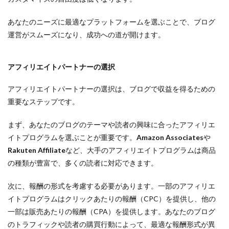
あなたのニーズに最適なプラットフォームを選ぶことで、ブログ
運営がスムーズになり、成功への道が開けます。
アフィリエイトパートナーの選択
アフィリエイトパートナーの選択は、ブログで収益を得るための
重要なステップです。
まず、あなたのブログのテーマや読者の興味に合ったアフィリエ
イトプログラムを選ぶことが重要です。
Amazon Associates
や
Rakuten Affiliate
など、大手のアフィリエイトプログラムは商品
の種類が豊富で、多くの読者に対応できます。
次に、報酬の形式を考慮する必要があります。一部のアフィリエ
イトプログラムはクリックあたりの報酬（CPC）を提供し、他の
一部は販売あたりの報酬（CPA）を提供します。あなたのブログ
のトラフィックや読者の購買行動によって、最適な報酬形式が異