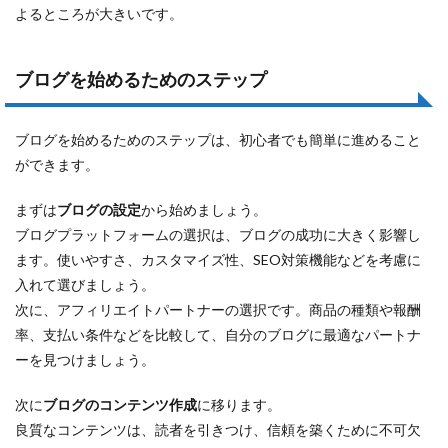
よるところが大きいです。
ブログを始めるためのステップ
ブログを始めるためのステップは、初心者でも簡単に進めること
ができます。
まずは
ブログの設定
から始めましょう。
ブログプラットフォームの選択は、ブログの成功に大きく影響し
ます。使いやすさ、カスタマイズ性、SEO対策機能などを考慮に
入れて選びましょう。
次に、アフィリエイトパートナーの選択です。商品の種類や報酬
率、支払い条件などを比較して、自分のブログに最適なパートナ
ーを見つけましょう。
次に
ブログのコンテンツ作成
に移ります。
良質なコンテンツは、読者を引きつけ、信頼を築くために不可欠