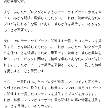
要な要素です。
まず、あなたのブログがどのようなテーマやトピックに焦点を当
てているかを明確に理解してください。これは、読者があなたの
ブログを訪れる主な理由であり、彼らが何を期待しているかを知
ることが重要です。
次に、そのテーマやトピックに関連する一貫したコンテンツを提
供することを確認してください。これは、あなたのブログが一貫
性を保つことを確認するために重要です。読者は、彼らが興味を
持っているトピックに関連する情報を求めてあなたのブログを訪
れます。したがって、その期待を裏切ることなく、一貫した情報
を提供することが重要です。
さらに、一貫性はあなたのブログが検索エンジンでより高くラン
ク付けされるのに役立ちます。検索エンジンは、特定のトピック
に関連する一貫したコンテンツを提供するブログを好みます。こ
れは、検索エンジンがユーザーに最も関連性の高い情報を提供す
ることを目指しているためです。