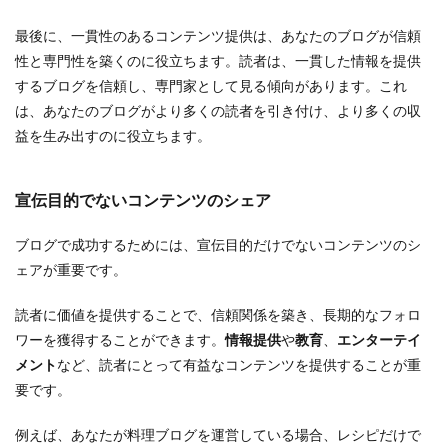
最後に、一貫性のあるコンテンツ提供は、あなたのブログが信頼
性と専門性を築くのに役立ちます。読者は、一貫した情報を提供
するブログを信頼し、専門家として見る傾向があります。これ
は、あなたのブログがより多くの読者を引き付け、より多くの収
益を生み出すのに役立ちます。
宣伝目的でないコンテンツのシェア
ブログで成功するためには、宣伝目的だけでないコンテンツのシ
ェアが重要です。
読者に価値を提供することで、信頼関係を築き、長期的なフォロ
ワーを獲得することができます。
情報提供
や
教育
、
エンターテイ
メント
など、読者にとって有益なコンテンツを提供することが重
要です。
例えば、あなたが料理ブログを運営している場合、レシピだけで