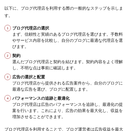
以下に、ブログ代理店を利用する際の一般的なステップを示しま
す。
ブログ代理店の選択
まず、信頼性と実績のあるブログ代理店を選びます。手数料
やサービス内容を比較し、自分のブログに最適な代理店を選
びます。
契約
選んだブログ代理店と契約を結びます。契約内容をよく理解
し、不明な点は事前に確認します。
広告の選択と配置
ブログ代理店から提供される広告案件から、自分のブログに
最適な広告を選び、ブログに配置します。
パフォーマンスの追跡と最適化
ブログ代理店は広告のパフォーマンスを追跡し、最適化の提
案を行います。これにより、広告の効果を最大化し、収益を
増加させることができます。
ブログ代理店を利用することで、ブログ運営者は広告収益を最大