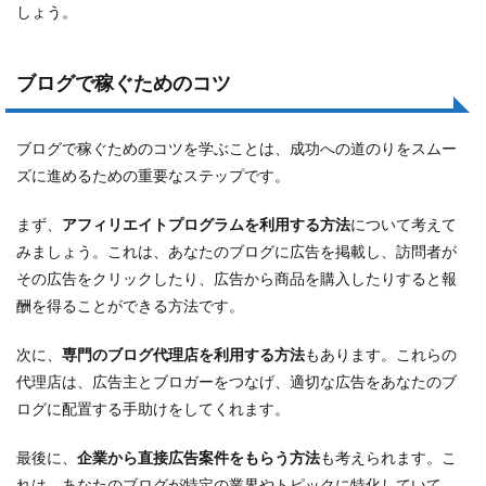
しょう。
ブログで稼ぐためのコツ
ブログで稼ぐためのコツを学ぶことは、成功への道のりをスムー
ズに進めるための重要なステップです。
まず、
アフィリエイトプログラムを利用する方法
について考えて
みましょう。これは、あなたのブログに広告を掲載し、訪問者が
その広告をクリックしたり、広告から商品を購入したりすると報
酬を得ることができる方法です。
次に、
専門のブログ代理店を利用する方法
もあります。これらの
代理店は、広告主とブロガーをつなげ、適切な広告をあなたのブ
ログに配置する手助けをしてくれます。
最後に、
企業から直接広告案件をもらう方法
も考えられます。こ
れは、あなたのブログが特定の業界やトピックに特化していて、