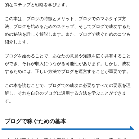
的なステップと戦略を学びます。
アフィリエイト ホームページ
アフィリエイト ブログ サイト
アフィリエイト ブログ
この本は、ブログの特徴とメリット、ブログでのマネタイズ方
アフィリエイト バナー 貼り方
法、ブログを始めるためのステップ、そしてブログで成功するた
アフィリエイト バナー 位置
アフィリエイト バナー
めの秘訣を詳しく解説します。また、ブログで稼ぐためのコツも
紹介します。
アフィリエイト サイト
アフィリエイト やめとけ
アフィリエイト やり方 スマホ
アフィリエイト やり方
ブログを始めることで、あなたの意見や知識を広く共有すること
アフィリエイト
WEBライター
ができ、それが収入につながる可能性があります。しかし、成功
fxアフェリエイト 儲かる
fxアフィリエイト
するためには、正しい方法でブログを運営することが重要です。
FX 手数料 無料
fx アフィリエイト
fx
この本を読むことで、ブログでの成功に必要なすべての要素を理
amazon アフィリエイト 始め方
解し、それを自分のブログに適用する方法を学ぶことができま
amazon アフィリエイト やり方
す。
amazon アフィリエイト
amazon アフィリエイト 審査 記事数
ブログで稼ぐための基本
amazon アフィリエイト 審査 日数
アフィリエイト ASP
アフィリエイト クリック