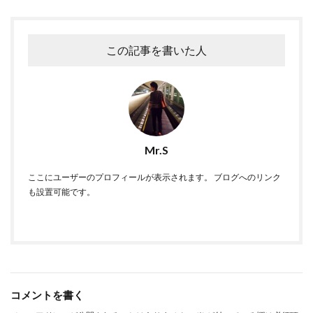
この記事を書いた人
Mr.S
ここにユーザーのプロフィールが表示されます。 ブログへのリンク
も設置可能です。
コメントを書く