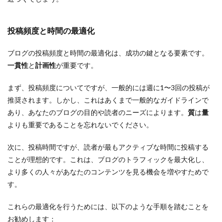
投稿頻度と時間の最適化
ブログの投稿頻度と時間の最適化は、成功の鍵となる要素です。
一貫性
と
計画性
が重要です。
まず、投稿頻度についてですが、一般的には週に1〜3回の投稿が
推奨されます。しかし、これはあくまで一般的なガイドラインで
あり、あなたのブログの目的や読者のニーズによります。
質
は
量
よりも重要であることを忘れないでください。
次に、投稿時間ですが、読者が最もアクティブな時間に投稿する
ことが理想的です。これは、ブログのトラフィックを最大化し、
より多くの人々があなたのコンテンツを見る機会を増やすためで
す。
これらの最適化を行うためには、以下のような手順を踏むことを
お勧めします：