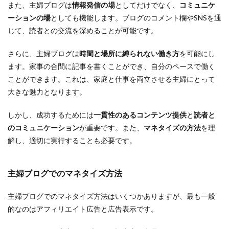
また、主婦ブログは
情報発信の場
としてだけでなく、
コミュニケ
アフィリエイト ブログ ランキング
ーションの場
としても機能します。ブログのコメント欄やSNSを通
アフィリエイト ブログ テーマ
じて、読者との交流を深めることが可能です。
アフィリエイト ブログ サイト
さらに、主婦ブログは
時間と場所に縛られない働き方
を可能にし
アフィリエイト ブログ やり方
ます。家事の合間に記事を書くことができ、自分のペースで働く
アフィリエイト ブログ
アフィリエイト テーマ
ことができます。これは、家庭と仕事を両立させる主婦にとって
アフィリエイト セミナー
自宅 パソコン 仕事
大きな魅力となります。
しかし、成功するためには
一貫性のあるコンテンツ提供
検索
と
読者と
のコミュニケーション
が重要です。また、
マネタイズの方法
を理
解し、適切に実行することも必要です。
主婦ブログでのマネタイズ方法
主婦ブログでのマネタイズ方法はいくつかありますが、最も一般
的なのはアフィリエイト広告と広告表示です。