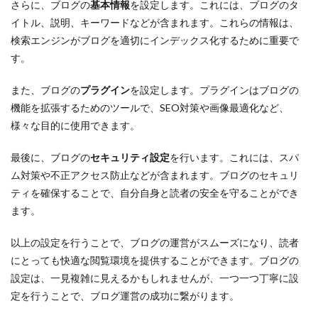
さらに、ブログの
基本情報
を設定します。これには、ブログのタ
イトル、説明、キーワードなどが含まれます。これらの情報は、
検索エンジンがブログを適切にインデックス化するために重要で
す。
また、ブログの
プラグイン
を設定します。プラグインはブログの
機能を拡張するためのツールで、SEO対策や画像最適化など、
様々な目的に使用できます。
最後に、ブログの
セキュリティ設定
を行います。これには、スパ
ム対策や不正アクセス防止などが含まれます。ブログのセキュリ
ティを確保することで、自分自身と読者の安全を守ることができ
ます。
以上の設定を行うことで、ブログの運営がスムーズになり、読者
にとっても快適な閲覧環境を提供することができます。ブログの
設定は、一見複雑に見えるかもしれませんが、一つ一つ丁寧に設
定を行うことで、ブログ運営の成功に繋がります。