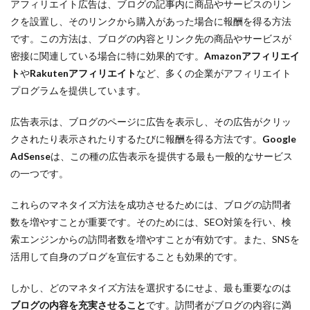
アフィリエイト広告は、ブログの記事内に商品やサービスのリン
クを設置し、そのリンクから購入があった場合に報酬を得る方法
です。この方法は、ブログの内容とリンク先の商品やサービスが
密接に関連している場合に特に効果的です。
Amazonアフィリエイ
ト
や
Rakutenアフィリエイト
など、多くの企業がアフィリエイト
プログラムを提供しています。
広告表示は、ブログのページに広告を表示し、その広告がクリッ
クされたり表示されたりするたびに報酬を得る方法です。
Google
AdSense
は、この種の広告表示を提供する最も一般的なサービス
の一つです。
これらのマネタイズ方法を成功させるためには、ブログの訪問者
数を増やすことが重要です。そのためには、SEO対策を行い、検
索エンジンからの訪問者数を増やすことが有効です。また、SNSを
活用して自身のブログを宣伝することも効果的です。
しかし、どのマネタイズ方法を選択するにせよ、最も重要なのは
ブログの内容を充実させること
です。訪問者がブログの内容に満