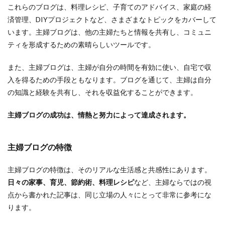
これらのブログは、料理レシピ、子育てのアドバイス、家庭の経
アフェリエイトブログ テーマ
アフィリエイト 初心者
済管理、DIYプロジェクトなど、さまざまなトピックをカバーして
アフェリエイトテーマ
アフェリエイト コツ
います。主婦ブログは、他の主婦たちと情報を共有し、コミュニ
アフィリエイト初心者
アフィリエイトブログ
ティを形成するための素晴らしいツールです。
アフィリエイト 閲覧数
アフィリエイト 詐欺
また、主婦ブログは、主婦が自分の時間を有効に使い、自宅で収
アフィリエイト 稼げる分野
アフィリエイト 稼げる
入を得るための手段ともなります。ブログを通じて、主婦は自分
アフィリエイト 稼ぐ
アフィリエイト 無理
の知識と経験を共有し、それを収益化することができます。
アフィリエイト 構成
アフィリエイト 掲示板
主婦ブログの成功は、情熱と努力によって達成されます。
アフィリエイト 成功
アフィリエイト 初心者 教材
アフィリエイト 内容の決め方
アフィリエイト コツ
アフィリエイト 作り方
アフィリエイト 仕組み
主婦ブログの特徴
アフィリエイト ホームページ 作り方
主婦ブログの特徴は、そのリアルな生活感と共感性にあります。
アフィリエイト ホームページ
日々の家事、育児、節約術、料理レシピ
など、主婦ならではの視
アフィリエイト ブログ 成功
点から書かれた記事は、同じ立場の人々にとって非常に参考にな
アフィリエイト ブログ 収入
ります。
アフィリエイト ブログ 作り方