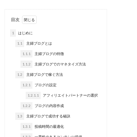
ダイエット ブログ アフィリエイト
ダイエット アフィリエイトブログ
目次
ダイエット アフィリエイト ブログ
1
はじめに
ダイエット アフィリエイト
1.1
主婦ブログとは
ソーシャルレンディング 怪しい
スマホ 稼ぎ
スマホ アフィリエイト
スマホ ブログ 稼ぐ
1.1.1
主婦ブログの特徴
ブログ 金儲け
ブログ、稼ぐ、ジャンル
1.1.2
主婦ブログでのマネタイズ方法
サラリーマン ブログ 副業
1.2
主婦ブログで稼ぐ方法
今からアフィリエイトで稼げる
稼げるおススメ分野
1.2.1
ブログの設定
稼げる
無料 ブログ
掲示板 アフィリエイト
1.2.1.1
アフィリエイトパートナーの選択
専業 主婦 ブログ 収入
在宅 副業 男性
1.2.2
ブログの内容作成
在宅 パソコン 仕事
副業を始めたい
1.3
主婦ブログで成功する秘訣
副業 簡単 スマホ
副業 在宅 スマホ
副業 在宅
副業 スマホ
副業
初心者
1.3.1
投稿時間の最適化
主婦 小遣い稼ぎ ブログ
1.3.2
一貫性のあるコンテンツ提供