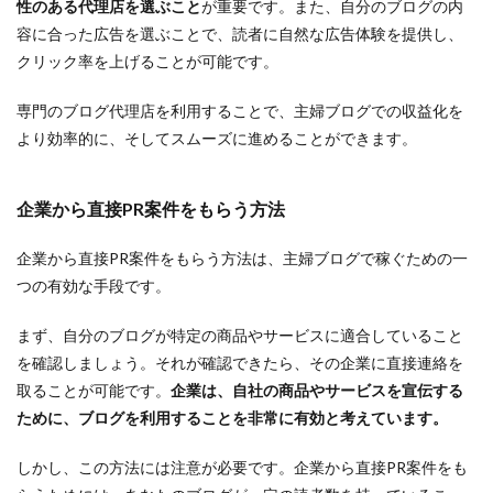
性のある代理店を選ぶこと
が重要です。また、自分のブログの内
容に合った広告を選ぶことで、読者に自然な広告体験を提供し、
クリック率を上げることが可能です。
専門のブログ代理店を利用することで、主婦ブログでの収益化を
より効率的に、そしてスムーズに進めることができます。
企業から直接PR案件をもらう方法
企業から直接PR案件をもらう方法は、主婦ブログで稼ぐための一
つの有効な手段です。
まず、自分のブログが特定の商品やサービスに適合していること
を確認しましょう。それが確認できたら、その企業に直接連絡を
取ることが可能です。
企業は、自社の商品やサービスを宣伝する
ために、ブログを利用することを非常に有効と考えています。
しかし、この方法には注意が必要です。企業から直接PR案件をも