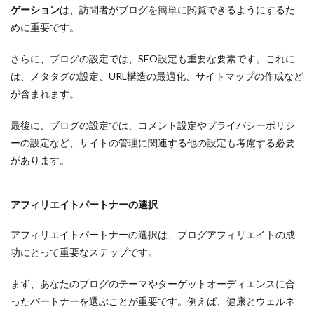
ゲーション
は、訪問者がブログを簡単に閲覧できるようにするた
めに重要です。
さらに、ブログの設定では、SEO設定も重要な要素です。これに
は、メタタグの設定、URL構造の最適化、サイトマップの作成など
が含まれます。
最後に、ブログの設定では、コメント設定やプライバシーポリシ
ーの設定など、サイトの管理に関連する他の設定も考慮する必要
があります。
アフィリエイトパートナーの選択
アフィリエイトパートナーの選択は、ブログアフィリエイトの成
功にとって重要なステップです。
まず、あなたのブログのテーマやターゲットオーディエンスに合
ったパートナーを選ぶことが重要です。例えば、健康とウェルネ