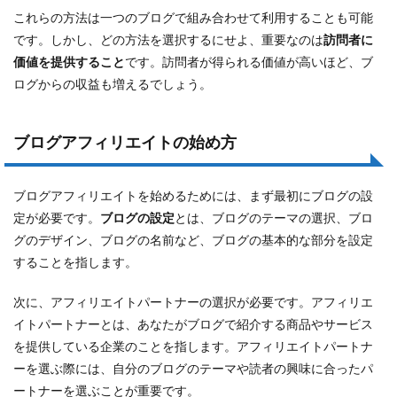
これらの方法は一つのブログで組み合わせて利用することも可能
です。しかし、どの方法を選択するにせよ、重要なのは
訪問者に
価値を提供すること
です。訪問者が得られる価値が高いほど、ブ
ログからの収益も増えるでしょう。
ブログアフィリエイトの始め方
ブログアフィリエイトを始めるためには、まず最初にブログの設
定が必要です。
ブログの設定
とは、ブログのテーマの選択、ブロ
グのデザイン、ブログの名前など、ブログの基本的な部分を設定
することを指します。
次に、アフィリエイトパートナーの選択が必要です。アフィリエ
イトパートナーとは、あなたがブログで紹介する商品やサービス
を提供している企業のことを指します。アフィリエイトパートナ
ーを選ぶ際には、自分のブログのテーマや読者の興味に合ったパ
ートナーを選ぶことが重要です。