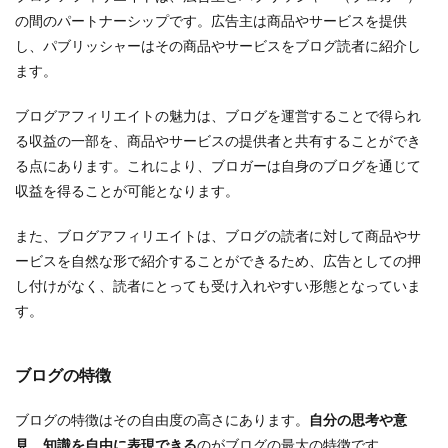
アフェリエイトブログ テーマ
アフィリエイト 初心者
の間のパートナーシップです。広告主は商品やサービスを提供
し、パブリッシャーはその商品やサービスをブログ読者に紹介し
アフェリエイトテーマ
アフェリエイト コツ
ます。
アフィリエイト初心者
アフィリエイトブログ
アフィリエイト 閲覧数
アフィリエイト 詐欺
ブログアフィリエイトの魅力は、ブログを運営することで得られ
アフィリエイト 稼げる分野
アフィリエイト 稼げる
る収益の一部を、商品やサービスの提供者と共有することができ
る点にあります。これにより、ブロガーは自身のブログを通じて
アフィリエイト 稼ぐ
アフィリエイト 無理
収益を得ることが可能となります。
アフィリエイト 構成
アフィリエイト 掲示板
アフィリエイト 成功
アフィリエイト 初心者 教材
また、ブログアフィリエイトは、ブログの読者に対して商品やサ
アフィリエイト 内容の決め方
アフィリエイト コツ
ービスを自然な形で紹介することができるため、広告としての押
し付けがなく、読者にとっても受け入れやすい形態となっていま
アフィリエイト 作り方
アフィリエイト 仕組み
す。
アフィリエイト ホームページ 作り方
アフィリエイト ホームページ
ブログの特徴
アフィリエイト ブログ 成功
アフィリエイト ブログ 収入
ブログの特徴はその自由度の高さにあります。
自分の思考や意
アフィリエイト ブログ 作り方
見、知識を自由に表現できる
のがブログの最大の特徴です。