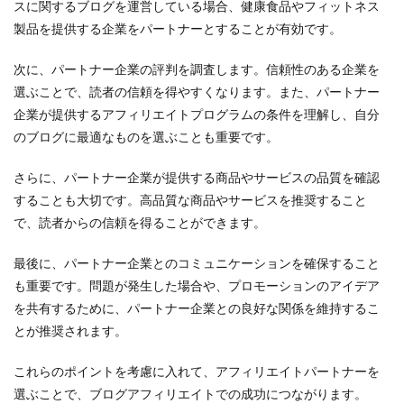
スに関するブログを運営している場合、健康食品やフィットネス
製品を提供する企業をパートナーとすることが有効です。
次に、パートナー企業の評判を調査します。信頼性のある企業を
選ぶことで、読者の信頼を得やすくなります。また、パートナー
企業が提供するアフィリエイトプログラムの条件を理解し、自分
のブログに最適なものを選ぶことも重要です。
さらに、パートナー企業が提供する商品やサービスの品質を確認
することも大切です。高品質な商品やサービスを推奨すること
で、読者からの信頼を得ることができます。
最後に、パートナー企業とのコミュニケーションを確保すること
も重要です。問題が発生した場合や、プロモーションのアイデア
を共有するために、パートナー企業との良好な関係を維持するこ
とが推奨されます。
これらのポイントを考慮に入れて、アフィリエイトパートナーを
選ぶことで、ブログアフィリエイトでの成功につながります。