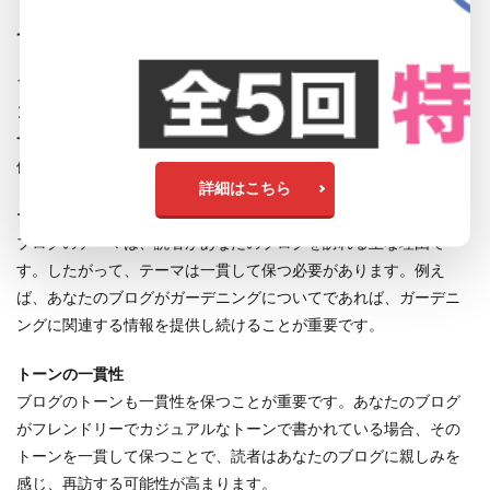
一貫性のあるコンテンツ提供
ブログアフィリエイトで成功するためには、一貫性のあるコンテ
ンツ提供が不可欠です。
一貫性
とは、ブログのテーマやトーン、更新頻度など、ブログ全
体の統一性を指します。
詳細はこちら
テーマの一貫性
ブログのテーマは、読者があなたのブログを訪れる主な理由で
す。したがって、テーマは一貫して保つ必要があります。例え
ば、あなたのブログがガーデニングについてであれば、ガーデニ
ングに関連する情報を提供し続けることが重要です。
トーンの一貫性
ブログのトーンも一貫性を保つことが重要です。あなたのブログ
がフレンドリーでカジュアルなトーンで書かれている場合、その
トーンを一貫して保つことで、読者はあなたのブログに親しみを
感じ、再訪する可能性が高まります。