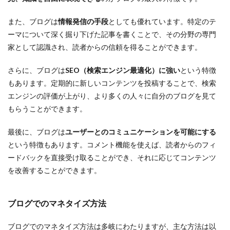
アフィリエイト ブログ ランキング
また、ブログは
情報発信の手段
としても優れています。特定のテ
アフィリエイト ブログ テーマ
ーマについて深く掘り下げた記事を書くことで、その分野の専門
アフィリエイト ブログ サイト
家として認識され、読者からの信頼を得ることができます。
アフィリエイト ブログ やり方
さらに、ブログは
SEO（検索エンジン最適化）に強い
という特徴
アフィリエイト ブログ
アフィリエイト テーマ
もあります。定期的に新しいコンテンツを投稿することで、検索
アフィリエイト セミナー
自宅 パソコン 仕事
エンジンの評価が上がり、より多くの人々に自分のブログを見て
もらうことができます。
検索
最後に、ブログは
ユーザーとのコミュニケーションを可能にする
という特徴もあります。コメント機能を使えば、読者からのフィ
ードバックを直接受け取ることができ、それに応じてコンテンツ
を改善することができます。
ブログでのマネタイズ方法
ブログでのマネタイズ方法は多岐にわたりますが、主な方法は以