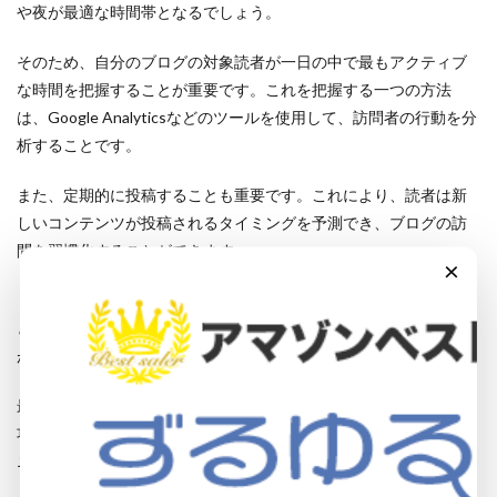
や夜が最適な時間帯となるでしょう。
そのため、自分のブログの対象読者が一日の中で最もアクティブ
な時間を把握することが重要です。これを把握する一つの方法
は、Google Analyticsなどのツールを使用して、訪問者の行動を分
析することです。
また、定期的に投稿することも重要です。これにより、読者は新
しいコンテンツが投稿されるタイミングを予測でき、ブログの訪
問を習慣化することができます。
×
しかし、質は量よりも重要です。そのため、定期的に投稿するこ
とは重要ですが、それが質の低下を招かないように注意する必要
があります。
最後に、投稿時間を最適化することは重要ですが、それだけで成
功するわけではありません。良質なコンテンツを提供し、読者の
ニーズに応えることが最も重要です。