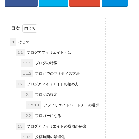
ダイエット ブログ アフィリエイト
ダイエット アフィリエイトブログ
ダイエット アフィリエイト ブログ
目次
ダイエット アフィリエイト
1
はじめに
ソーシャルレンディング 怪しい
スマホ 稼ぎ
1.1
ブログアフィリエイトとは
スマホ アフィリエイト
スマホ ブログ 稼ぐ
ブログ 金儲け
1.1.1
ブログの特徴
ブログ、稼ぐ、ジャンル
サラリーマン ブログ 副業
1.1.2
ブログでのマネタイズ方法
今からアフィリエイトで稼げる
稼げるおススメ分野
1.2
ブログアフィリエイトの始め方
稼げる
無料 ブログ
掲示板 アフィリエイト
1.2.1
ブログの設定
専業 主婦 ブログ 収入
在宅 副業 男性
1.2.1.1
アフィリエイトパートナーの選択
在宅 パソコン 仕事
副業を始めたい
1.2.2
ブロガーになる
副業 簡単 スマホ
副業 在宅 スマホ
副業 在宅
1.3
ブログアフィリエイトの成功の秘訣
副業 スマホ
副業
初心者
1.3.1
投稿時間の最適化
主婦 小遣い稼ぎ ブログ