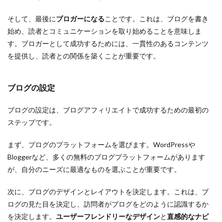
そして、最後に
ブロガーになる
ことです。これは、ブログを書き
始め、読者とコミュニケーションを取り始めることを意味しま
す。ブロガーとして成功するためには、一貫性のあるコンテンツ
を提供し、読者との関係を築くことが重要です。
ブログの設定
ブログの設定は、ブログアフィリエイトで成功するための最初の
ステップです。
まず、ブログのプラットフォームを選びます。WordPressや
Bloggerなど、多くの無料のブログプラットフォームがあります
が、自分のニーズに最適なものを選ぶことが重要です。
次に、ブログのデザインとレイアウトを決定します。これは、ブ
ログの見た目を決定し、訪問者がブログをどのように認識するか
を決定します。
ユーザーフレンドリーなデザイン
と
直感的なナビ