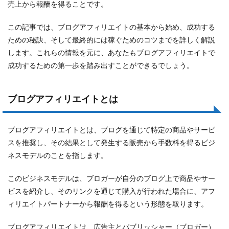
売上から報酬を得ることです。
アフィリエイト ホームページ
アフィリエイト ブログ サイト
アフィリエイト ブログ
この記事では、ブログアフィリエイトの基本から始め、成功する
ための秘訣、そして最終的には稼ぐためのコツまでを詳しく解説
アフィリエイト バナー 貼り方
します。これらの情報を元に、あなたもブログアフィリエイトで
アフィリエイト バナー 位置
アフィリエイト バナー
成功するための第一歩を踏み出すことができるでしょう。
アフィリエイト サイト
アフィリエイト やめとけ
アフィリエイト やり方 スマホ
アフィリエイト やり方
ブログアフィリエイトとは
アフィリエイト
WEBライター
fxアフェリエイト 儲かる
fxアフィリエイト
ブログアフィリエイトとは、ブログを通じて特定の商品やサービ
FX 手数料 無料
fx アフィリエイト
fx
スを推奨し、その結果として発生する販売から手数料を得るビジ
amazon アフィリエイト 始め方
ネスモデルのことを指します。
amazon アフィリエイト やり方
amazon アフィリエイト
このビジネスモデルは、ブロガーが自分のブログ上で商品やサー
ビスを紹介し、そのリンクを通じて購入が行われた場合に、アフ
amazon アフィリエイト 審査 記事数
ィリエイトパートナーから報酬を得るという形態を取ります。
amazon アフィリエイト 審査 日数
アフィリエイト ASP
アフィリエイト クリック
ブログアフィリエイトは、広告主とパブリッシャー（ブロガー）