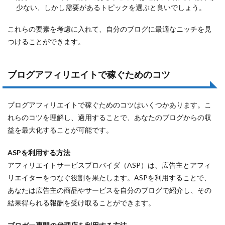
少ない、しかし需要があるトピックを選ぶと良いでしょう。
これらの要素を考慮に入れて、自分のブログに最適なニッチを見
つけることができます。
ブログアフィリエイトで稼ぐためのコツ
ブログアフィリエイトで稼ぐためのコツはいくつかあります。こ
れらのコツを理解し、適用することで、あなたのブログからの収
益を最大化することが可能です。
ASPを利用する方法
アフィリエイトサービスプロバイダ（ASP）は、広告主とアフィ
リエイターをつなぐ役割を果たします。ASPを利用することで、
あなたは広告主の商品やサービスを自分のブログで紹介し、その
結果得られる報酬を受け取ることができます。