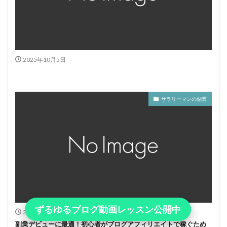
2025年10月5日
サラリーマンの副業
ずるゆるブログ動画レッスン公開中
×
2025年9月22日
副業デビューに最適！初心者がブログアフィリエイトで稼ぐため