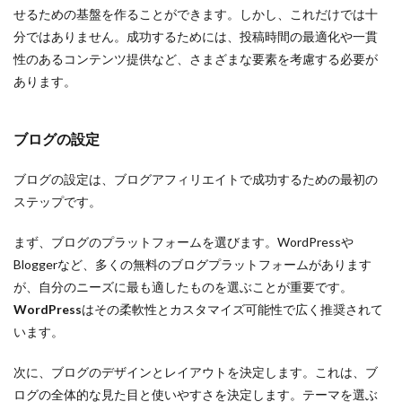
せるための基盤を作ることができます。しかし、これだけでは十
分ではありません。成功するためには、投稿時間の最適化や一貫
性のあるコンテンツ提供など、さまざまな要素を考慮する必要が
あります。
ブログの設定
ブログの設定は、ブログアフィリエイトで成功するための最初の
ステップです。
まず、ブログのプラットフォームを選びます。WordPressや
Bloggerなど、多くの無料のブログプラットフォームがあります
が、自分のニーズに最も適したものを選ぶことが重要です。
WordPress
はその柔軟性とカスタマイズ可能性で広く推奨されて
います。
次に、ブログのデザインとレイアウトを決定します。これは、ブ
ログの全体的な見た目と使いやすさを決定します。テーマを選ぶ