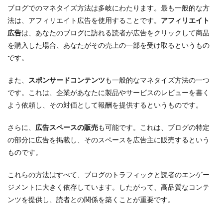
ブログでのマネタイズ方法は多岐にわたります。最も一般的な方
法は、アフィリエイト広告を使用することです。
アフィリエイト
広告
は、あなたのブログに訪れる読者が広告をクリックして商品
を購入した場合、あなたがその売上の一部を受け取るというもの
です。
また、
スポンサードコンテンツ
も一般的なマネタイズ方法の一つ
です。これは、企業があなたに製品やサービスのレビューを書く
よう依頼し、その対価として報酬を提供するというものです。
さらに、
広告スペースの販売
も可能です。これは、ブログの特定
の部分に広告を掲載し、そのスペースを広告主に販売するという
ものです。
これらの方法はすべて、ブログのトラフィックと読者のエンゲー
ジメントに大きく依存しています。したがって、高品質なコンテ
ンツを提供し、読者との関係を築くことが重要です。