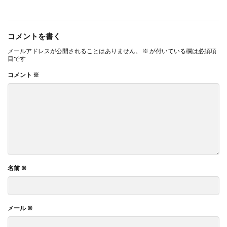
コメントを書く
メールアドレスが公開されることはありません。
※
が付いている欄は必須項
目です
コメント
※
名前
※
メール
※