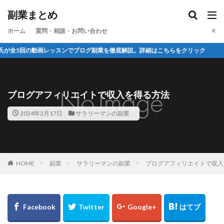
カテゴリー
副業まとめ
ホーム
質問・相談・お問い合わせ
副業を徹底解説。詳細はこちらをクリック
タグ
amazon アフィリエイト
ブログ アクセス 収入
ブログ 稼ぐ 始め方
ブログ 稼ぐ 初心者
ブログアフィリエイトで収入を得る方法
ブログ 稼ぐ 主婦
ブログ 稼ぐ サイト
2024年2月17日
サラリーマンの副業
ブログ 稼ぐ どこ
ブログ 稼ぐ おすすめ
ブログ 稼ぐ
ブログ 収入
ブログ アクセス
ブログ お金儲け
ブログ 無料 アフィリエイト
ブログ 収入 平均
ブログ 収入 副業
HOME
副業
サラリーマンの副業
ブログアフィリエイトで収入
ブログ 収入 初心者
ブログ pv 増やす
ブログ、稼ぐ、やり方
ブログ pv 収入 仕組み
ブログ pv 収入
ブログ
パソコン副業
パソコン 稼ぐ 方法
パソコン 稼ぐ