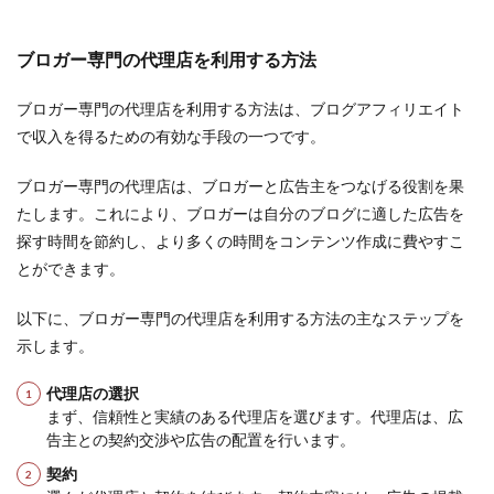
ブロガー専門の代理店を利用する方法
ブロガー専門の代理店を利用する方法は、ブログアフィリエイト
で収入を得るための有効な手段の一つです。
ブロガー専門の代理店は、ブロガーと広告主をつなげる役割を果
たします。これにより、ブロガーは自分のブログに適した広告を
探す時間を節約し、より多くの時間をコンテンツ作成に費やすこ
とができます。
以下に、ブロガー専門の代理店を利用する方法の主なステップを
示します。
代理店の選択
まず、信頼性と実績のある代理店を選びます。代理店は、広
告主との契約交渉や広告の配置を行います。
契約