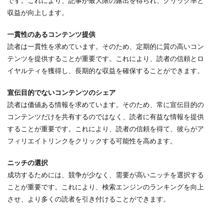
です。これにより、記事が最大限の露出を得られ、クリック率と
収益が向上します。
一貫性のあるコンテンツ提供
読者は一貫性を求めています。そのため、定期的に質の高いコン
テンツを提供することが重要です。これにより、読者の信頼とロ
イヤルティを獲得し、長期的な収益を確保することができます。
宣伝目的でないコンテンツのシェア
読者は価値ある情報を求めています。そのため、常に宣伝目的の
コンテンツだけを共有するのではなく、読者に有益な情報を提供
することが重要です。これにより、読者の信頼を得て、彼らがア
フィリエイトリンクをクリックする可能性を高めます。
ニッチの選択
成功するためには、競争が少なく、需要が高いニッチを選択する
ことが重要です。これにより、検索エンジンのランキングを向上
させ、より多くの読者を引き付けることができます。