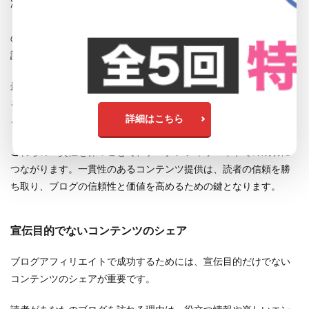
次に、ブログのトーンに一貫性を持つことも重要です。ブログの
トーンは、あなたのブランドのパーソナリティを反映し、読者と
のつながりを深める役割を果たします。したがって、ブログの各
記事で一貫したトーンを保つことが求められます。
最後に、更新頻度の一貫性も重要です。読者は新しいコンテンツ
を期待してブログを訪れますので、定期的に新しい記事を投稿す
詳細はこちら
ることで、読者の関心を維持し、再訪を促すことができます。
これらの一貫性を保つことで、ブログアフィリエイトでの成功に
つながります。一貫性のあるコンテンツ提供は、読者の信頼を勝
ち取り、ブログの信頼性と価値を高めるための鍵となります。
宣伝目的でないコンテンツのシェア
ブログアフィリエイトで成功するためには、宣伝目的だけでない
コンテンツのシェアが重要です。