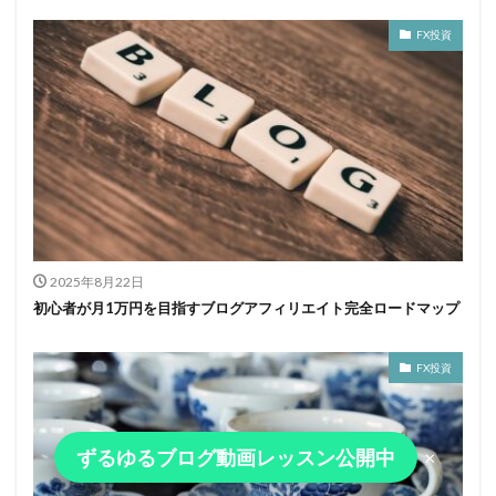
FX投資
2025年8月22日
初心者が月1万円を目指すブログアフィリエイト完全ロードマップ
FX投資
ずるゆるブログ動画レッスン公開中
×