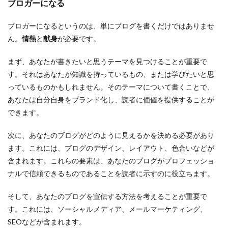
ブロガーになる
ブロガーになるというのは、単にブログを書くだけではありませ
ん。
情熱
と
献身
が必要です。
まず、あなたが書きたいと思うテーマを見つけることが重要で
す。それはあなたが知識を持っているもの、または学びたいと思
っているものかもしれません。そのテーマについて書くことで、
あなたは自分自身をブランド化し、読者に価値を提供することが
できます。
次に、あなたのブログがどのように見えるかを決める必要があり
ます。これには、ブログのデザイン、レイアウト、色合いなどが
含まれます。これらの要素は、あなたのブログがプロフェッショ
ナルで信頼できるものであることを読者に示すのに役立ちます。
そして、あなたのブログを宣伝する方法を考えることが重要で
す。これには、ソーシャルメディア、メールマーケティング、
SEOなどが含まれます。