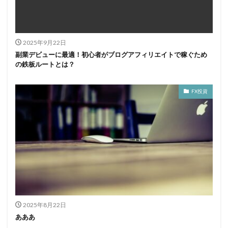
2025年9月22日
副業デビューに最適！初心者がブログアフィリエイトで稼ぐため
の鉄板ルートとは？
FX投資
2025年8月22日
あああ