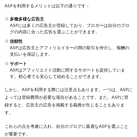
ASPを利用するメリットは以下の通りです：
多種多様な広告主
ASPには多くの広告主が登録しており、ブロガーは自分のブロ
グの内容に合った広告を選ぶことができます。
信頼性
ASPは広告主とアフィリエイターの間の取引を仲介し、報酬の
支払いを保証します。
サポート
ASPはアフィリエイト活動に関するサポートも提供していま
す。初心者でも安心して始めることができます。
しかし、ASPを利用する際には注意点もあります。一つは、ASPに
よっては登録費用が必要な場合があることです。また、ASPに登
録すると、広告主の広告を掲載する義務が生じることもありま
す。
これらの点を考慮に入れ、自分のブログに最適なASPを選ぶこと
が重要です。