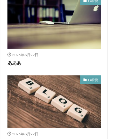
FX投資
2025年8月22日
あああ
FX投資
2025年8月22日