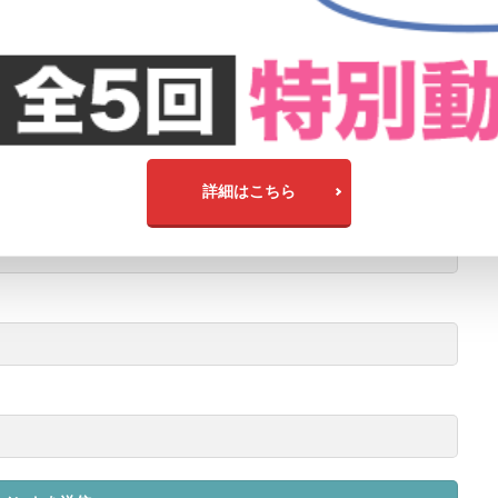
詳細はこちら