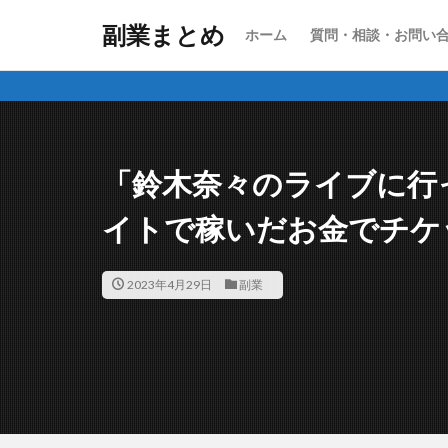
副業まとめ
ホーム
質問・相談・お問い
カテゴリー
初
タグ
「鈴木奈々のライブに行
amazon アフィ
イトで稼いだお金でチケ
ブログ 稼ぐ 主
ブログ 稼ぐ
2023年4月29日
副業
ブログ 収入 平均
ブログ pv 収入 仕
パソコン 稼ぐ
ダイエット アフ
スマホ 稼ぎ
サラリーマン ブ