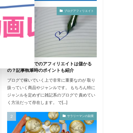
ブログアフィリエイト
婚活系ブログでのアフィリエイトは儲かる
の？記事執筆時のポイントも紹介
ブログで稼いでいく上で非常に重要なのが 取り
扱っていく商品やジャンルです。 もちろん特に
ジャンルを定めずに雑記系のブログで 責めてい
く方法だって存在します。 で[…]
サラリーマンの副業