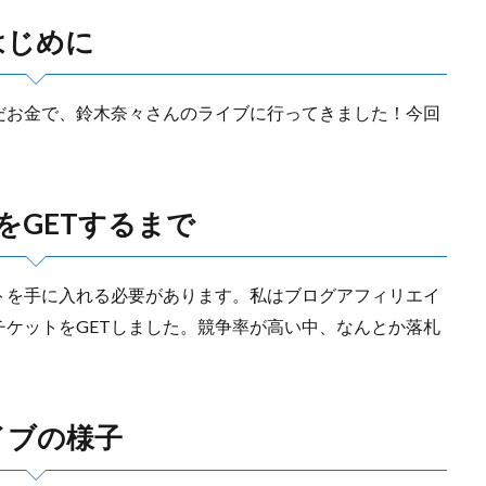
SP
アフィリエイト クリック
アフェリエイトブログ テーマ
はじめに
初心者
アフェリエイトテーマ
アフェリエイト コツ
アフィリエイ
ログ
アフィリエイト 閲覧数
アフィリエイト 詐欺
アフィリエイ
だお金で、鈴木奈々さんのライブに行ってきました！今回
稼げる
アフィリエイト 稼ぐ
アフィリエイト 無理
アフィリエイ
掲示板
アフィリエイト 成功
アフィリエイト 初心者 教材
内容の決め方
アフィリエイト コツ
アフィリエイト 作り方
アフ
をGETするまで
ホームページ 作り方
アフィリエイト ホームページ
アフィリエイト
ブログ 収入
アフィリエイト ブログ 作り方
アフィリエイト ブロ
ブログ テーマ
アフィリエイト ブログ サイト
アフィリエイト ブ
トを手に入れる必要があります。私はブログアフィリエイ
ブログ
アフィリエイト テーマ
アフィリエイト セミナー
自宅 
ケットをGETしました。競争率が高い中、なんとか落札
検索
イブの様子