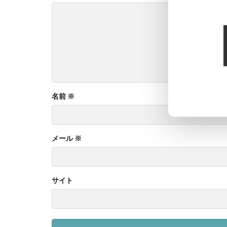
名前
※
メール
※
サイト