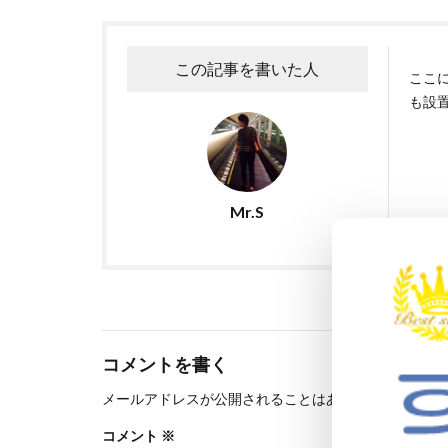
この記事を書いた人
ここ
も設
Mr.S
コメントを書く
メールアドレスが公開されることはありません。
※
が
コメント
※