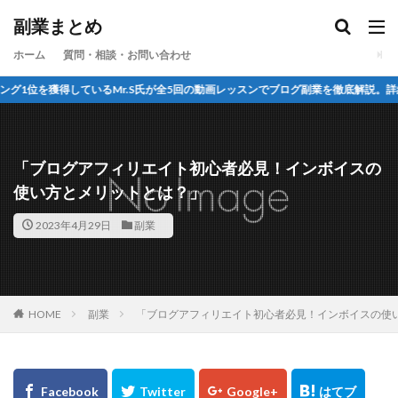
カテゴリー
副業まとめ
ホーム
質問・相談・お問い合わせ
S氏が全5回の動画レッスンでブログ副業を徹底解説。詳細はこちらをクリック
タグ
amazon アフィリエイト
ブログ アクセス 収入
ブログ 稼ぐ 始め方
ブログ 稼ぐ 初心者
「ブログアフィリエイト初心者必見！インボイスの
ブログ 稼ぐ 主婦
ブログ 稼ぐ サイト
使い方とメリットとは？」
ブログ 稼ぐ どこ
ブログ 稼ぐ おすすめ
2023年4月29日
副業
ブログ 稼ぐ
ブログ 収入
ブログ アクセス
ブログ お金儲け
ブログ 無料 アフィリエイト
ブログ 収入 平均
ブログ 収入 副業
ブログ 収入 初心者
ブログ pv 増やす
HOME
副業
「ブログアフィリエイト初心者必見！インボイスの使
ブログ、稼ぐ、やり方
ブログ pv 収入 仕組み
ブログ pv 収入
ブログ
パソコン副業
パソコン 稼ぐ 方法
パソコン 稼ぐ