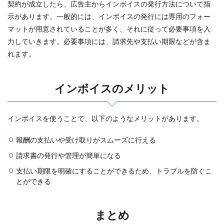
契約が成立したら、広告主からインボイスの発行方法について指
アフィリエイト ホームページ
示があります。一般的には、インボイスの発行には専用のフォー
アフィリエイト ブログ サイト
アフィリエイト ブログ
マットが用意されていることが多く、それに従って必要事項を入
アフィリエイト バナー 貼り方
力していきます。必要事項には、請求先や支払い期限などが含ま
れます。
アフィリエイト バナー 位置
アフィリエイト バナー
アフィリエイト サイト
アフィリエイト やめとけ
アフィリエイト やり方 スマホ
アフィリエイト やり方
インボイスのメリット
アフィリエイト
WEBライター
fxアフェリエイト 儲かる
fxアフィリエイト
インボイスを使うことで、以下のようなメリットがあります。
FX 手数料 無料
fx アフィリエイト
fx
報酬の支払いや受け取りがスムーズに行える
amazon アフィリエイト 始め方
請求書の発行や管理が簡単になる
amazon アフィリエイト やり方
支払い期限を明確にすることができるため、トラブルを防ぐこ
amazon アフィリエイト
とができる
amazon アフィリエイト 審査 記事数
amazon アフィリエイト 審査 日数
アフィリエイト ASP
まとめ
アフィリエイト クリック