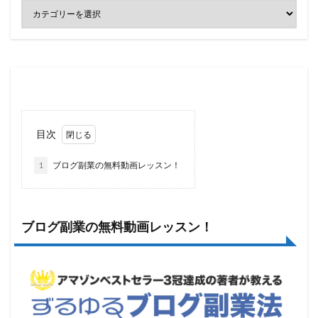
目次
1
ブログ副業の無料動画レッスン！
ブログ副業の無料動画レッスン！