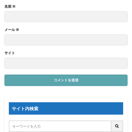
名前
※
メール
※
サイト
サイト内検索