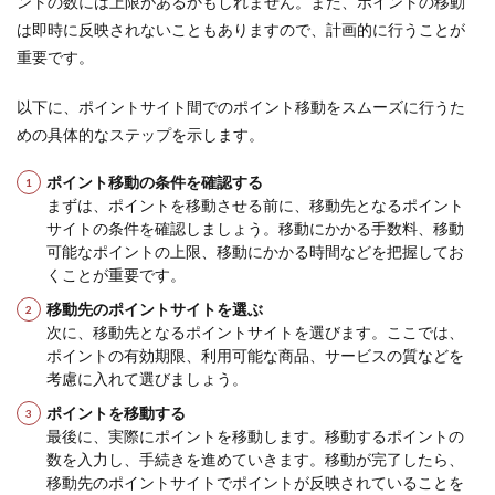
ントの数には上限があるかもしれません。また、ポイントの移動
は即時に反映されないこともありますので、計画的に行うことが
重要です。
以下に、ポイントサイト間でのポイント移動をスムーズに行うた
めの具体的なステップを示します。
ポイント移動の条件を確認する
まずは、ポイントを移動させる前に、移動先となるポイント
サイトの条件を確認しましょう。移動にかかる手数料、移動
可能なポイントの上限、移動にかかる時間などを把握してお
くことが重要です。
移動先のポイントサイトを選ぶ
次に、移動先となるポイントサイトを選びます。ここでは、
ポイントの有効期限、利用可能な商品、サービスの質などを
考慮に入れて選びましょう。
ポイントを移動する
最後に、実際にポイントを移動します。移動するポイントの
数を入力し、手続きを進めていきます。移動が完了したら、
移動先のポイントサイトでポイントが反映されていることを