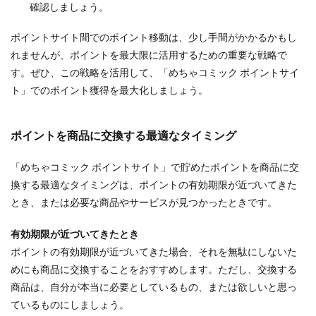
確認しましょう。
ポイントサイト間でのポイント移動は、少し手間がかかるかもし
れませんが、ポイントを最大限に活用するための重要な戦略で
す。ぜひ、この戦略を活用して、「めちゃコミック ポイントサイ
ト」でのポイント獲得を最大化しましょう。
ポイントを商品に交換する最適なタイミング
「めちゃコミック ポイントサイト」で貯めたポイントを商品に交
換する最適なタイミングは、ポイントの有効期限が近づいてきた
とき、または必要な商品やサービスが見つかったときです。
有効期限が近づいてきたとき
ポイントの有効期限が近づいてきた場合、それを無駄にしないた
めにも商品に交換することをおすすめします。ただし、交換する
商品は、自分が本当に必要としているもの、または欲しいと思っ
ているものにしましょう。