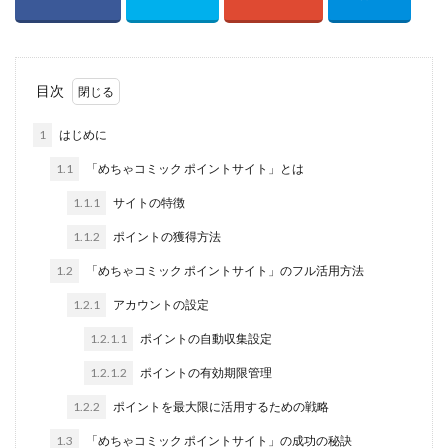
ダイエット ブログ アフィリエイト
ダイエット アフィリエイトブログ
ダイエット アフィリエイト ブログ
目次
ダイエット アフィリエイト
1
はじめに
ソーシャルレンディング 怪しい
スマホ 稼ぎ
1.1
「めちゃコミック ポイントサイト」とは
スマホ アフィリエイト
スマホ ブログ 稼ぐ
ブログ 金儲け
1.1.1
サイトの特徴
ブログ、稼ぐ、ジャンル
サラリーマン ブログ 副業
1.1.2
ポイントの獲得方法
今からアフィリエイトで稼げる
稼げるおススメ分野
1.2
「めちゃコミック ポイントサイト」のフル活用方法
稼げる
無料 ブログ
掲示板 アフィリエイト
1.2.1
アカウントの設定
専業 主婦 ブログ 収入
在宅 副業 男性
1.2.1.1
ポイントの自動収集設定
在宅 パソコン 仕事
副業を始めたい
1.2.1.2
ポイントの有効期限管理
副業 簡単 スマホ
副業 在宅 スマホ
副業 在宅
1.2.2
ポイントを最大限に活用するための戦略
副業 スマホ
副業
初心者
1.3
「めちゃコミック ポイントサイト」の成功の秘訣
主婦 小遣い稼ぎ ブログ