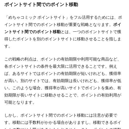
ポイントサイト間でのポイント移動
「めちゃコミック ポイントサイト」をフル活用するためには、ポ
イントサイト間でのポイント移動が重要な戦略となります。
ポイ
ントサイト間でのポイント移動
とは、一つのポイントサイトで獲
得したポイントを別のポイントサイトに移動させることを指しま
す。
この戦略の利点は、ポイントの有効期限や利用可能な商品など、
各ポイントサイトの条件を最大限に活用できることです。例え
ば、あるサイトではポイントの有効期限が短いけれども、獲得率
が高い。別のサイトでは、有効期限は長いけれども、獲得率が低
い。このような場合、獲得率が高いサイトでポイントを集め、有
効期限が長いサイトに移動させることで、ポイントの有効利用が
可能となります。
しかし、ポイントサイト間でのポイント移動には注意が必要で
す。移動には手数料がかかる場合がありますし、移動できるポイ