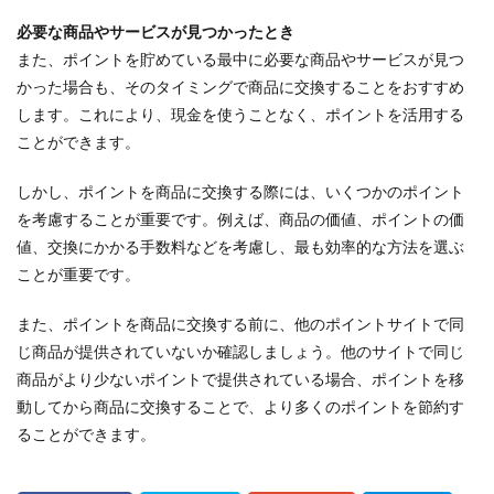
必要な商品やサービスが見つかったとき
また、ポイントを貯めている最中に必要な商品やサービスが見つ
かった場合も、そのタイミングで商品に交換することをおすすめ
します。これにより、現金を使うことなく、ポイントを活用する
ことができます。
しかし、ポイントを商品に交換する際には、いくつかのポイント
を考慮することが重要です。例えば、商品の価値、ポイントの価
値、交換にかかる手数料などを考慮し、最も効率的な方法を選ぶ
ことが重要です。
また、ポイントを商品に交換する前に、他のポイントサイトで同
じ商品が提供されていないか確認しましょう。他のサイトで同じ
商品がより少ないポイントで提供されている場合、ポイントを移
動してから商品に交換することで、より多くのポイントを節約す
ることができます。