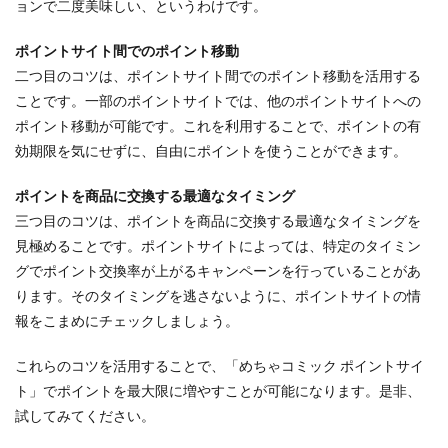
ョンで二度美味しい、というわけです。
ポイントサイト間でのポイント移動
二つ目のコツは、ポイントサイト間でのポイント移動を活用する
ことです。一部のポイントサイトでは、他のポイントサイトへの
ポイント移動が可能です。これを利用することで、ポイントの有
効期限を気にせずに、自由にポイントを使うことができます。
ポイントを商品に交換する最適なタイミング
三つ目のコツは、ポイントを商品に交換する最適なタイミングを
見極めることです。ポイントサイトによっては、特定のタイミン
グでポイント交換率が上がるキャンペーンを行っていることがあ
ります。そのタイミングを逃さないように、ポイントサイトの情
報をこまめにチェックしましょう。
これらのコツを活用することで、「めちゃコミック ポイントサイ
ト」でポイントを最大限に増やすことが可能になります。是非、
試してみてください。