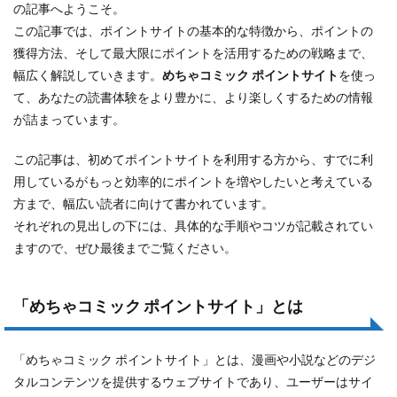
の記事へようこそ。
アフィリエイト ホームページ
この記事では、ポイントサイトの基本的な特徴から、ポイントの
アフィリエイト ブログ サイト
アフィリエイト ブログ
獲得方法、そして最大限にポイントを活用するための戦略まで、
アフィリエイト バナー 貼り方
幅広く解説していきます。
めちゃコミック ポイントサイト
を使っ
アフィリエイト バナー 位置
アフィリエイト バナー
て、あなたの読書体験をより豊かに、より楽しくするための情報
が詰まっています。
アフィリエイト サイト
アフィリエイト やめとけ
アフィリエイト やり方 スマホ
アフィリエイト やり方
この記事は、初めてポイントサイトを利用する方から、すでに利
アフィリエイト
WEBライター
用しているがもっと効率的にポイントを増やしたいと考えている
fxアフェリエイト 儲かる
fxアフィリエイト
方まで、幅広い読者に向けて書かれています。
それぞれの見出しの下には、具体的な手順やコツが記載されてい
FX 手数料 無料
fx アフィリエイト
fx
ますので、ぜひ最後までご覧ください。
amazon アフィリエイト 始め方
amazon アフィリエイト やり方
「めちゃコミック ポイントサイト」とは
amazon アフィリエイト
amazon アフィリエイト 審査 記事数
「めちゃコミック ポイントサイト」とは、漫画や小説などのデジ
amazon アフィリエイト 審査 日数
アフィリエイト ASP
タルコンテンツを提供するウェブサイトであり、ユーザーはサイ
アフィリエイト クリック