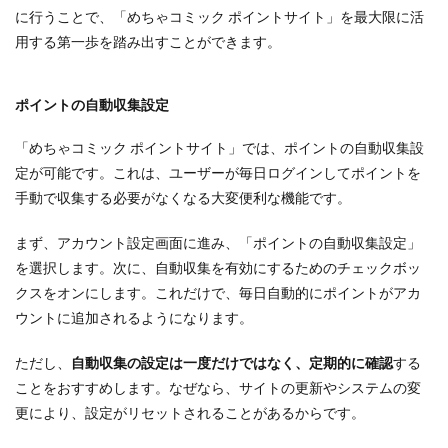
に行うことで、「めちゃコミック ポイントサイト」を最大限に活
用する第一歩を踏み出すことができます。
ポイントの自動収集設定
「めちゃコミック ポイントサイト」では、ポイントの自動収集設
定が可能です。これは、ユーザーが毎日ログインしてポイントを
手動で収集する必要がなくなる大変便利な機能です。
まず、アカウント設定画面に進み、「ポイントの自動収集設定」
を選択します。次に、自動収集を有効にするためのチェックボッ
クスをオンにします。これだけで、毎日自動的にポイントがアカ
ウントに追加されるようになります。
ただし、
自動収集の設定は一度だけではなく、定期的に確認
する
ことをおすすめします。なぜなら、サイトの更新やシステムの変
更により、設定がリセットされることがあるからです。