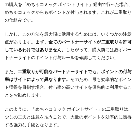
の購入を「めちゃコミック ポイントサイト」経由で行った場合、
めちゃコミックからもポイントが付与されます。これが二重取り
の仕組みです。
しかし、この方法を最大限に活用するためには、いくつかの注意
点があります。
まず、全てのパートナーサイトが二重取りを許可
しているわけではありません。
したがって、購入前には必ずパー
トナーサイトのポイント付与ルールを確認してください。
また、
二重取りが可能なパートナーサイトでも、ポイントの付与
率はサイトによって異なります。
そのため、最も効率的なポイン
ト獲得を目指す場合、付与率の高いサイトを優先的に利用するこ
とをお勧めします。
このように、「めちゃコミック ポイントサイト」の二重取りは、
少しの工夫と注意を払うことで、大量のポイントを効率的に獲得
する強力な手段となります。