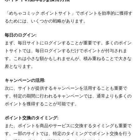
「めちゃコミック ポイントサイト」でポイントを効率的に獲得す
るためには、いくつかの戦略があります。
毎日のログイン:
まず、毎日サイトにログインすることが重要です。多くのポイン
トサイトでは、毎日ログインするだけでポイントが付与されま
す。これは小さな額かもしれませんが、積み重ねることで大きな
差となります。
キャンペーンの活用:
次に、サイトが提供するキャンペーンを活用することも重要で
す。特定の期間に行われるキャンペーンでは、通常よりも多くの
ポイントを獲得することが可能です。
ポイント交換のタイミング:
また、ポイントを商品やサービスに交換するタイミングも重要で
す。一部のサイトでは、特定のタイミングでポイント交換を行う