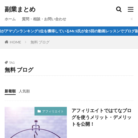
カテゴリー
副業まとめ
ホーム
質問・相談・お問い合わせ
ング1位を獲得しているMr.S氏が全5回の動画レッスンでブログ副業を徹底解説
タグ
HOME
無料 ブログ
amazon アフィリエイト
ブログ アクセス 収入
ブログ 稼ぐ 始め方
ブログ 稼ぐ 初心者
ブログ 稼ぐ 主婦
ブログ 稼ぐ サイト
TAG
無料 ブログ
ブログ 稼ぐ どこ
ブログ 稼ぐ おすすめ
ブログ 稼ぐ
ブログ 収入
ブログ アクセス
ブログ お金儲け
ブログ 無料 アフィリエイト
新着順
人気順
ブログ 収入 平均
ブログ 収入 副業
ブログ 収入 初心者
ブログ pv 増やす
アフィリエイトではてなブロ
アフィリエイト
グを使うメリット・デメリッ
ブログ、稼ぐ、やり方
ブログ pv 収入 仕組み
トを公開！
ブログ pv 収入
ブログ
パソコン副業
パソコン 稼ぐ 方法
パソコン 稼ぐ