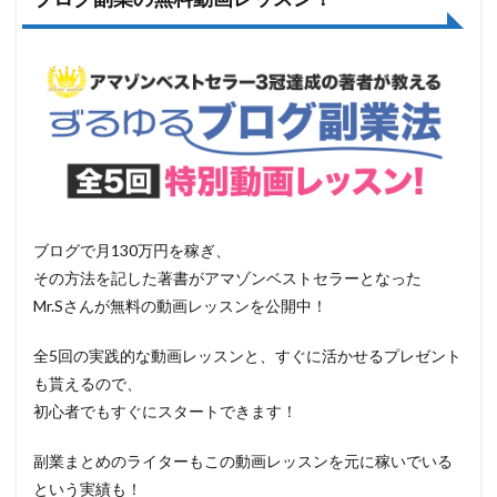
ブログで月130万円を稼ぎ、
その方法を記した著書がアマゾンベストセラーとなった
Mr.Sさんが無料の動画レッスンを公開中！
全5回の実践的な動画レッスンと、すぐに活かせるプレゼント
も貰えるので、
初心者でもすぐにスタートできます！
副業まとめのライターもこの動画レッスンを元に稼いでいる
という実績も！