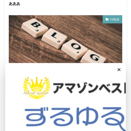
あああ
アフィリエイト ブログ ランキング
アフィリエイト ブログ テーマ
FX投資
アフィリエイト ブログ サイト
アフィリエイト ブログ やり方
アフィリエイト ブログ
アフィリエイト テーマ
アフィリエイト セミナー
自宅 パソコン 仕事
検索
×
2025年8月22日
初心者が月1万円を目指すブログアフィリエイト完全ロードマップ
FX投資