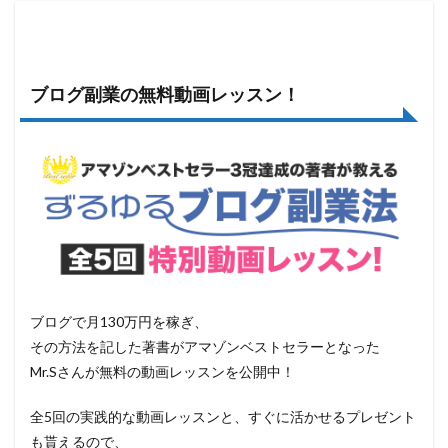
ブログ副業の無料動画レッスン！
ブログで月130万円を稼ぎ、
その方法を記した著書がアマゾンベストセラーとなった
Mr.Sさんが無料の動画レッスンを公開中！
全5回の実践的な動画レッスンと、すぐに活かせるプレゼント
も貰えるので、