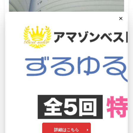
×
婚活系ブログでのアフィリエイトは儲かるの？記事執筆時のポイ
ントも紹介
ブログで稼いでいく上で非常に重要なのが 取り扱っていく商品やジャン
ルです。 もちろん特にジャンルを定めずに雑記系のブログで 責めていく
方法だって存在します。 で[…]
サラリーマンの副業
スマホだけでブログで稼ぐのは可能？スマホの稼ぎ方
詳細はこちら