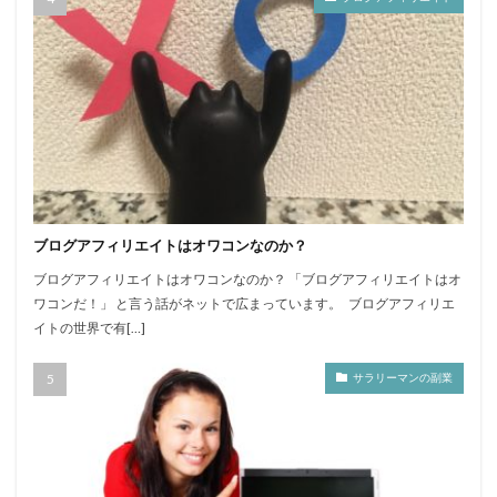
ブログアフィリエイトはオワコンなのか？
ブログアフィリエイトはオワコンなのか？ 「ブログアフィリエイトはオ
ワコンだ！」 と言う話がネットで広まっています。 ブログアフィリエ
イトの世界で有[…]
サラリーマンの副業