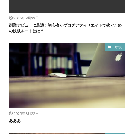
アフィリエイト ホームページ
アフィリエイト ブログ サイト
アフィリエイト ブログ
2025年9月22日
アフィリエイト バナー 貼り方
副業デビューに最適！初心者がブログアフィリエイトで稼ぐため
の鉄板ルートとは？
アフィリエイト バナー 位置
アフィリエイト バナー
アフィリエイト サイト
アフィリエイト やめとけ
FX投資
アフィリエイト やり方 スマホ
アフィリエイト やり方
アフィリエイト
WEBライター
fxアフェリエイト 儲かる
fxアフィリエイト
FX 手数料 無料
fx アフィリエイト
fx
amazon アフィリエイト 始め方
amazon アフィリエイト やり方
amazon アフィリエイト
amazon アフィリエイト 審査 記事数
2025年8月22日
あああ
amazon アフィリエイト 審査 日数
アフィリエイト ASP
アフィリエイト クリック