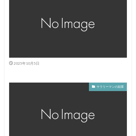
ブログ、稼ぐ、仕組み、アフィリエイト、副業、主婦、初心
者、会社員
主婦 在宅 仕事
主婦 副業 安全
主婦 ブログ 副業
主婦 ブログ
主婦 稼ぐ ブログ
主婦 ブログ 稼ぐ
主婦 ブログ 収入
レンタル掲示板
メール 稼ぐ
メルマガアフィリエイト
メルマガ アフィリエイト
ブログ稼ぐ仕組み
2025年10月5日
ブログ初心者
ブログアフィリエイト
ジャンル選び、簡単
アンテナサイト
amazon アフィリエイト 審査
アフィリエイト スマホ
サラリーマンの副業
アフィリエイト 2ch
アフィリエイト 記事が書けない
アフィリエイト 記事 内容
アフィリエイト 記事 テンプレート
アフィリエイト 記事
アフィリエイト 稼ぐ コツ
アフィリエイト 始め方
アフィリエイト ホームページ ブログ