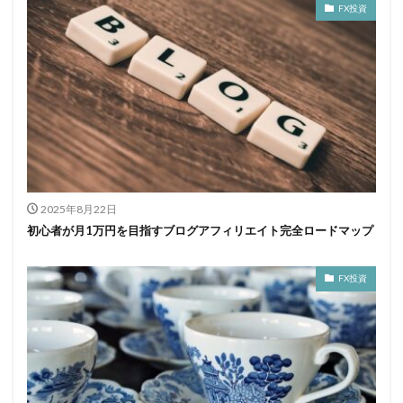
FX投資
アフェリエイトブログ テーマ
アフィリエイト 初心者
アフェリエイトテーマ
アフェリエイト コツ
アフィリエイト初心者
アフィリエイトブログ
アフィリエイト 閲覧数
アフィリエイト 詐欺
アフィリエイト 稼げる分野
アフィリエイト 稼げる
アフィリエイト 稼ぐ
アフィリエイト 無理
アフィリエイト 構成
アフィリエイト 掲示板
アフィリエイト 成功
アフィリエイト 初心者 教材
2025年8月22日
初心者が月1万円を目指すブログアフィリエイト完全ロードマップ
アフィリエイト 内容の決め方
アフィリエイト コツ
アフィリエイト 作り方
アフィリエイト 仕組み
FX投資
アフィリエイト ホームページ 作り方
アフィリエイト ホームページ
アフィリエイト ブログ 成功
アフィリエイト ブログ 収入
アフィリエイト ブログ 作り方