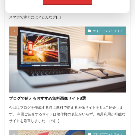
ネットで稼ぐことに興味はあるけど、 普段はスマホで十分。それに、家
にパソコンがない・・・ という方も結構多いようです。 この記事では、
スマホで稼ぐには？どんなブ[…]
サイトアフィリエイト
ブログで使えるおすすめ無料画像サイト8選
今回はブログを作成する時に無料で使える画像サイトを8つご紹介しま
す。 今回ご紹介するサイトは著作権の表記がいらず、商用利用が可能な
サイトを厳選しました。 Pix[…]
ブログアフィリエイト