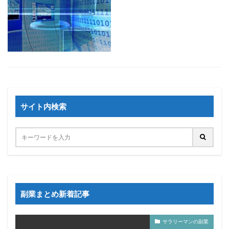
ダイエット ブログ アフィリエイト
ダイエット アフィリエイトブログ
ダイエット アフィリエイト ブログ
ダイエット アフィリエイト
ソーシャルレンディング 怪しい
スマホ 稼ぎ
スマホ アフィリエイト
スマホ ブログ 稼ぐ
ブログ 金儲け
ブログ、稼ぐ、ジャンル
サイト内検索
サラリーマン ブログ 副業
今からアフィリエイトで稼げる
稼げるおススメ分野
稼げる
無料 ブログ
掲示板 アフィリエイト
専業 主婦 ブログ 収入
在宅 副業 男性
在宅 パソコン 仕事
副業を始めたい
副業まとめ新着記事
副業 簡単 スマホ
副業 在宅 スマホ
副業 在宅
副業 スマホ
副業
初心者
サラリーマンの副業
主婦 小遣い稼ぎ ブログ