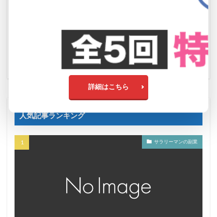
アフィリエイト ブログ ランキング
アフィリエイト ブログ テーマ
アフィリエイト ブログ サイト
2025年8月15日
食器を高く売るには？買取価格が跳ね上がるブランドとタイミン
アフィリエイト ブログ やり方
グ
アフィリエイト ブログ
アフィリエイト テーマ
アフィリエイト セミナー
自宅 パソコン 仕事
詳細はこちら
検索
人気記事ランキング
サラリーマンの副業