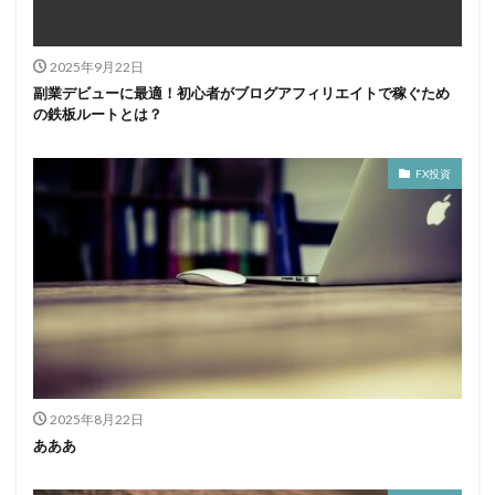
アフィリエイト ホームページ
アフィリエイト ブログ サイト
アフィリエイト ブログ
2025年9月22日
アフィリエイト バナー 貼り方
副業デビューに最適！初心者がブログアフィリエイトで稼ぐため
の鉄板ルートとは？
アフィリエイト バナー 位置
アフィリエイト バナー
アフィリエイト サイト
アフィリエイト やめとけ
FX投資
アフィリエイト やり方 スマホ
アフィリエイト やり方
アフィリエイト
WEBライター
fxアフェリエイト 儲かる
fxアフィリエイト
FX 手数料 無料
fx アフィリエイト
fx
amazon アフィリエイト 始め方
amazon アフィリエイト やり方
amazon アフィリエイト
amazon アフィリエイト 審査 記事数
2025年8月22日
あああ
amazon アフィリエイト 審査 日数
アフィリエイト ASP
アフィリエイト クリック