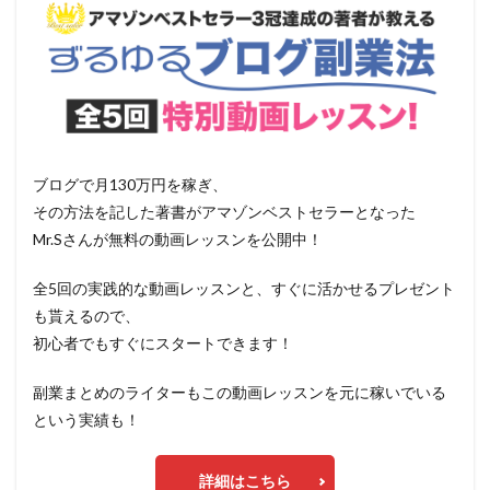
ブログで月130万円を稼ぎ、
その方法を記した著書がアマゾンベストセラーとなった
Mr.Sさんが無料の動画レッスンを公開中！
全5回の実践的な動画レッスンと、すぐに活かせるプレゼント
も貰えるので、
初心者でもすぐにスタートできます！
副業まとめのライターもこの動画レッスンを元に稼いでいる
という実績も！
詳細はこちら