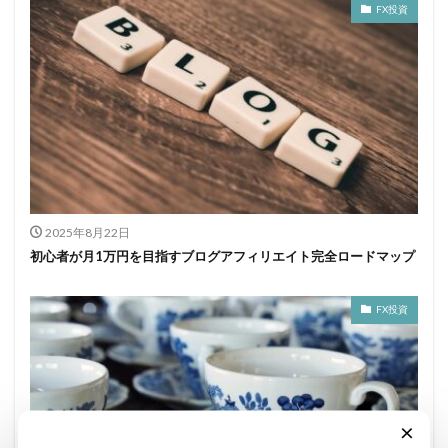
FX投資
アフェリエイトブログ テーマ
アフィリエイト 初心者
アフェリエイトテーマ
アフェリエイト コツ
アフィリエイト初心者
アフィリエイトブログ
アフィリエイト 閲覧数
アフィリエイト 詐欺
アフィリエイト 稼げる分野
アフィリエイト 稼げる
アフィリエイト 稼ぐ
アフィリエイト 無理
アフィリエイト 構成
アフィリエイト 掲示板
アフィリエイト 成功
アフィリエイト 初心者 教材
2025年8月22日
初心者が月1万円を目指すブログアフィリエイト完全ロードマップ
アフィリエイト 内容の決め方
アフィリエイト コツ
アフィリエイト 作り方
アフィリエイト 仕組み
FX投資
アフィリエイト ホームページ 作り方
アフィリエイト ホームページ
アフィリエイト ブログ 成功
アフィリエイト ブログ 収入
×
アフィリエイト ブログ 作り方