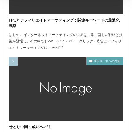
PPCとアフィリエイトマーケティング：関連キーワードの最適化
戦略
はじめに インターネットマーケティングの世界は、常に新しい戦略と技
術が登場し、その中でもPPC（ペイ・パー・クリック）広告とアフィリ
エイトマーケティングは、その[…]
サラリーマンの副業
せどり中国：成功への道