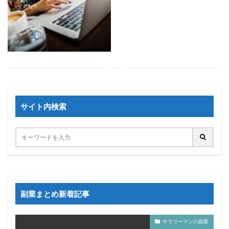
ダイエット ブログ アフィリエイト
ダイエット アフィリエイトブログ
ダイエット アフィリエイト ブログ
ダイエット アフィリエイト
ソーシャルレンディング 怪しい
スマホ 稼ぎ
スマホ アフィリエイト
スマホ ブログ 稼ぐ
ブログ 金儲け
ブログ、稼ぐ、ジャンル
サイト内検索
サラリーマン ブログ 副業
今からアフィリエイトで稼げる
稼げるおススメ分野
稼げる
無料 ブログ
掲示板 アフィリエイト
専業 主婦 ブログ 収入
在宅 副業 男性
在宅 パソコン 仕事
副業を始めたい
副業まとめ新着記事
副業 簡単 スマホ
副業 在宅 スマホ
副業 在宅
副業 スマホ
副業
初心者
サラリーマンの副業
主婦 小遣い稼ぎ ブログ