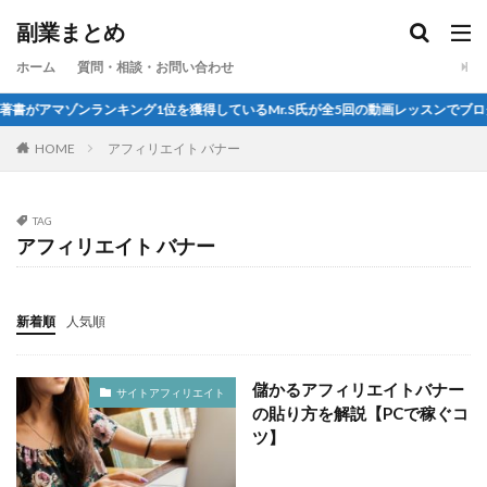
カテゴリー
副業まとめ
ホーム
質問・相談・お問い合わせ
ンキング1位を獲得しているMr.S氏が全5回の動画レッスンでブログ副業を徹底
タグ
HOME
アフィリエイト バナー
amazon アフィリエイト
ブログ アクセス 収入
ブログ 稼ぐ 始め方
ブログ 稼ぐ 初心者
ブログ 稼ぐ 主婦
ブログ 稼ぐ サイト
TAG
アフィリエイト バナー
ブログ 稼ぐ どこ
ブログ 稼ぐ おすすめ
ブログ 稼ぐ
ブログ 収入
ブログ アクセス
ブログ お金儲け
ブログ 無料 アフィリエイト
新着順
人気順
ブログ 収入 平均
ブログ 収入 副業
ブログ 収入 初心者
ブログ pv 増やす
儲かるアフィリエイトバナー
サイトアフィリエイト
の貼り方を解説【PCで稼ぐコ
ブログ、稼ぐ、やり方
ブログ pv 収入 仕組み
ツ】
ブログ pv 収入
ブログ
パソコン副業
パソコン 稼ぐ 方法
パソコン 稼ぐ